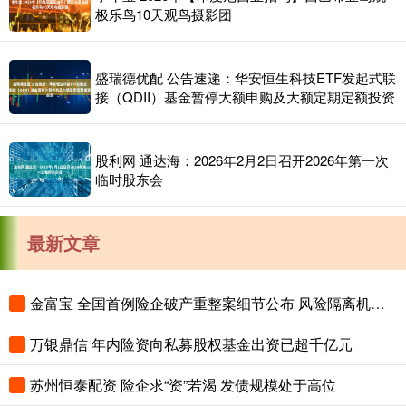
极乐鸟10天观鸟摄影团
盛瑞德优配 公告速递：华安恒生科技ETF发起式联
接（QDII）基金暂停大额申购及大额定期定额投资
股利网 通达海：2026年2月2日召开2026年第一次
临时股东会
最新文章
金富宝 全国首例险企破产重整案细节公布 风险隔离机制保障保单债权人权益
万银鼎信 年内险资向私募股权基金出资已超千亿元
苏州恒泰配资 险企求“资”若渴 发债规模处于高位