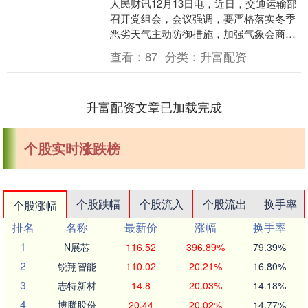
人民财讯12月13日电，近日，交通运输部
召开党组会，会议强调，要严格落实冬季
恶劣天气主动防御措施，加强气象会商研
判，督促地方及时预警响应，对重点点位
查看：
87
分类：
升富配资
提前采取管控....
升富配资文章已加载完成
个股实时涨跌榜
个股跌幅
个股流入
个股流出
换手率
个股涨幅
排名
名称
最新价
涨幅
换手率
1
N展芯
116.52
396.89%
79.39%
2
锐翔智能
110.02
20.21%
16.80%
3
志特新材
14.8
20.03%
14.18%
4
博腾股份
20.44
20.02%
14.77%