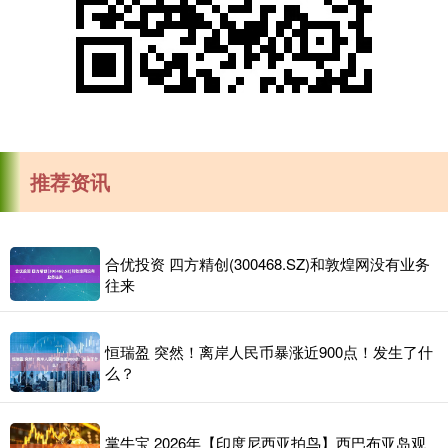
推荐资讯
合优投资 四方精创(300468.SZ)和敦煌网没有业务
往来
恒瑞盈 突然！离岸人民币暴涨近900点！发生了什
么？
掌牛宝 2026年【印度尼西亚拍鸟】西巴布亚岛观