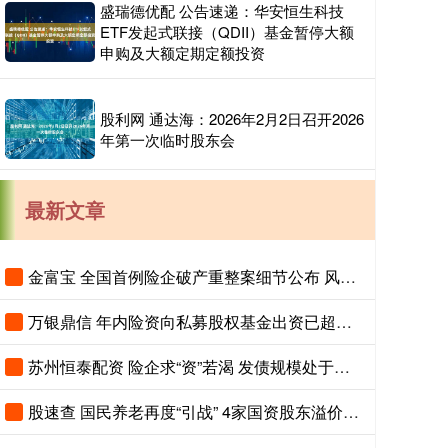
盛瑞德优配 公告速递：华安恒生科技
ETF发起式联接（QDII）基金暂停大额
申购及大额定期定额投资
股利网 通达海：2026年2月2日召开2026
年第一次临时股东会
最新文章
金富宝 全国首例险企破产重整案细节公布 风险隔离机制保障保单债权人权益
万银鼎信 年内险资向私募股权基金出资已超千亿元
苏州恒泰配资 险企求“资”若渴 发债规模处于高位
股速查 国民养老再度“引战” 4家国资股东溢价20%入场