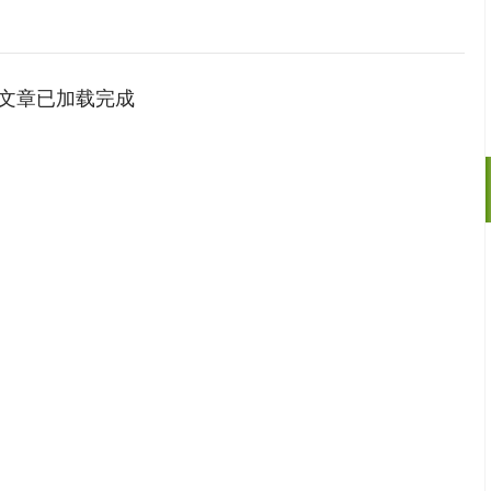
文章已加载完成
14110.12
沪深300
4651.
-34.08
-0.24%