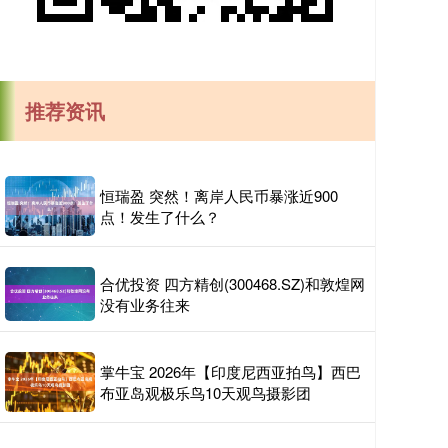
推荐资讯
恒瑞盈 突然！离岸人民币暴涨近900
点！发生了什么？
合优投资 四方精创(300468.SZ)和敦煌网
没有业务往来
掌牛宝 2026年【印度尼西亚拍鸟】西巴
布亚岛观极乐鸟10天观鸟摄影团