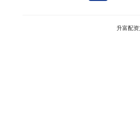
升富配资
上证指数
3900.35
深证成指
21.92
0.57%