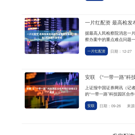
一片红配资 最高检发
据最高人民检察院消息一
察办案中的重点难点问题一
日期：12-27
一片红配资
上证指数
3940.04
.40
2.13%
39.68
1.
安联 《“一带一路”
上证报中国证券网讯（记者
的“一带一路”科技园区合作
日期：09-26
来源
安联