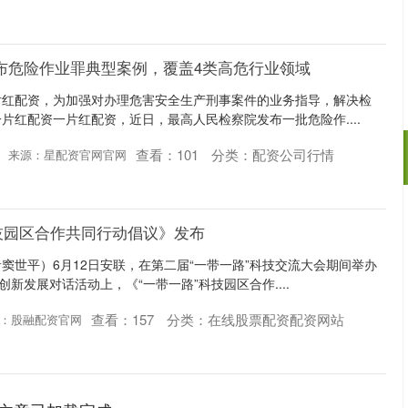
布危险作业罪典型案例，覆盖4类高危行业领域
片红配资，为加强对办理危害安全生产刑事案件的业务指导，解决检
片红配资一片红配资，近日，最高人民检察院发布一批危险作....
查看：
101
分类：
配资公司行情
来源：星配资官网官网
深证成指
14311.01
02%
200.89
1.42%
科技园区合作共同行动倡议》发布
窦世平）6月12日安联，在第二届“一带一路”科技交流大会期间举办
创新发展对话活动上，《“一带一路”科技园区合作....
查看：
157
分类：
在线股票配资配资网站
：股融配资官网