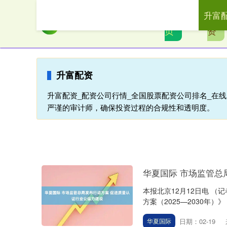
升富
首
升富
页
资
升富配资
升富配资_配资公司行情_全国股票配资公司排名_在
严谨的审计师，确保投资过程的合规性和透明度。
华夏国际 市场监管总
本报北京12月12日电 
方案（2025—2030年）
日期：02-19
华夏国际