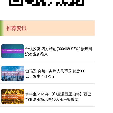
推荐资讯
合优投资 四方精创(300468.SZ)和敦煌网
没有业务往来
恒瑞盈 突然！离岸人民币暴涨近900
点！发生了什么？
掌牛宝 2026年【印度尼西亚拍鸟】西巴
布亚岛观极乐鸟10天观鸟摄影团