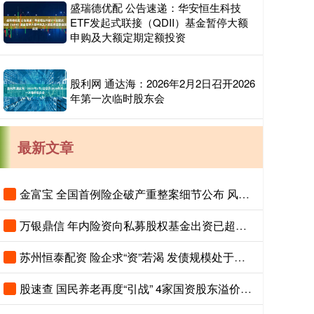
盛瑞德优配 公告速递：华安恒生科技
ETF发起式联接（QDII）基金暂停大额
申购及大额定期定额投资
股利网 通达海：2026年2月2日召开2026
年第一次临时股东会
最新文章
金富宝 全国首例险企破产重整案细节公布 风险隔离机制保障保单债权人权益
万银鼎信 年内险资向私募股权基金出资已超千亿元
苏州恒泰配资 险企求“资”若渴 发债规模处于高位
股速查 国民养老再度“引战” 4家国资股东溢价20%入场