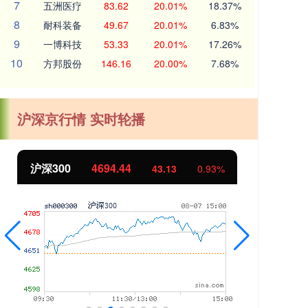
7
五洲医疗
83.62
20.01%
18.37%
8
耐科装备
49.67
20.01%
6.83%
9
一博科技
53.33
20.01%
17.26%
10
方邦股份
146.16
20.00%
7.68%
沪深京行情 实时轮播
沪深300
4694.44
北
43.13
0.93%