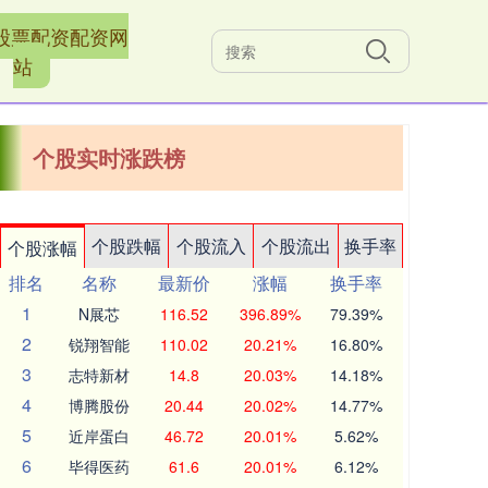
股票配资配资网
站
个股实时涨跌榜
个股跌幅
个股流入
个股流出
换手率
个股涨幅
排名
名称
最新价
涨幅
换手率
1
N展芯
116.52
396.89%
79.39%
2
锐翔智能
110.02
20.21%
16.80%
3
志特新材
14.8
20.03%
14.18%
4
博腾股份
20.44
20.02%
14.77%
5
近岸蛋白
46.72
20.01%
5.62%
6
毕得医药
61.6
20.01%
6.12%