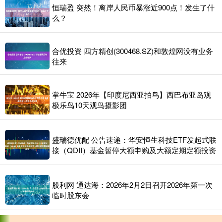
恒瑞盈 突然！离岸人民币暴涨近900点！发生了什
么？
合优投资 四方精创(300468.SZ)和敦煌网没有业务
往来
掌牛宝 2026年【印度尼西亚拍鸟】西巴布亚岛观
极乐鸟10天观鸟摄影团
盛瑞德优配 公告速递：华安恒生科技ETF发起式联
接（QDII）基金暂停大额申购及大额定期定额投资
股利网 通达海：2026年2月2日召开2026年第一次
临时股东会