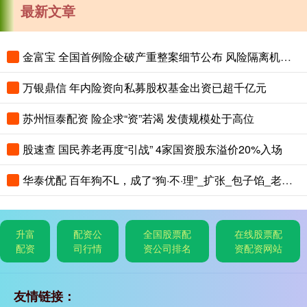
最新文章
金富宝 全国首例险企破产重整案细节公布 风险隔离机制保障保单债权人权益
万银鼎信 年内险资向私募股权基金出资已超千亿元
苏州恒泰配资 险企求“资”若渴 发债规模处于高位
股速查 国民养老再度“引战” 4家国资股东溢价20%入场
华泰优配 百年狗不L，成了“狗·不·理”_扩张_包子馅_老字号
升富
配资公
全国股票配
在线股票配
配资
司行情
资公司排名
资配资网站
友情链接：