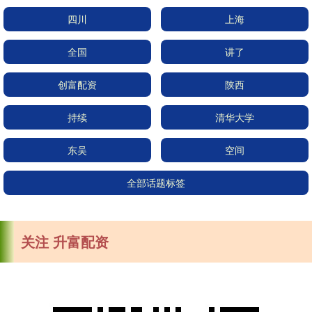
四川
上海
全国
讲了
创富配资
陕西
持续
清华大学
东吴
空间
全部话题标签
关注 升富配资