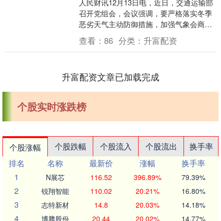
人民财讯12月13日电，近日，交通运输部
召开党组会，会议强调，要严格落实冬季
恶劣天气主动防御措施，加强气象会商研
判，督促地方及时预警响应，对重点点位
查看：
86
分类：
升富配资
提前采取管控....
升富配资文章已加载完成
个股实时涨跌榜
个股跌幅
个股流入
个股流出
换手率
个股涨幅
排名
名称
最新价
涨幅
换手率
1
N展芯
116.52
396.89%
79.39%
2
锐翔智能
110.02
20.21%
16.80%
3
志特新材
14.8
20.03%
14.18%
4
博腾股份
20.44
20.02%
14.77%