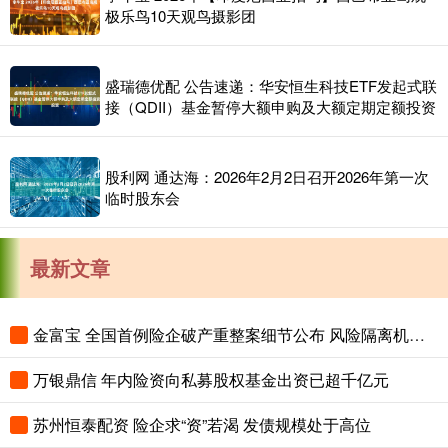
极乐鸟10天观鸟摄影团
盛瑞德优配 公告速递：华安恒生科技ETF发起式联
接（QDII）基金暂停大额申购及大额定期定额投资
股利网 通达海：2026年2月2日召开2026年第一次
临时股东会
最新文章
金富宝 全国首例险企破产重整案细节公布 风险隔离机制保障保单债权人权益
万银鼎信 年内险资向私募股权基金出资已超千亿元
苏州恒泰配资 险企求“资”若渴 发债规模处于高位