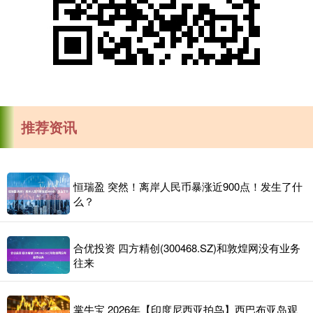
推荐资讯
恒瑞盈 突然！离岸人民币暴涨近900点！发生了什
么？
合优投资 四方精创(300468.SZ)和敦煌网没有业务
往来
掌牛宝 2026年【印度尼西亚拍鸟】西巴布亚岛观