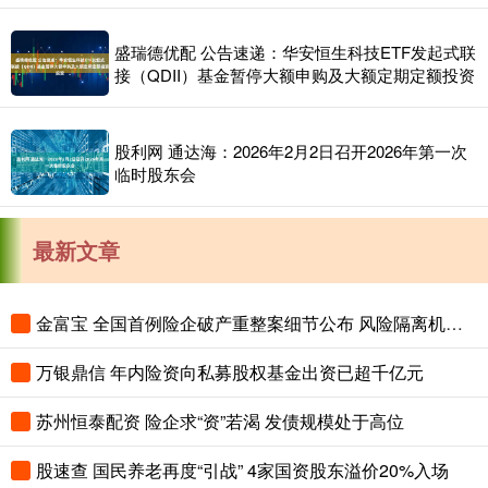
盛瑞德优配 公告速递：华安恒生科技ETF发起式联
接（QDII）基金暂停大额申购及大额定期定额投资
股利网 通达海：2026年2月2日召开2026年第一次
临时股东会
最新文章
金富宝 全国首例险企破产重整案细节公布 风险隔离机制保障保单债权人权益
万银鼎信 年内险资向私募股权基金出资已超千亿元
苏州恒泰配资 险企求“资”若渴 发债规模处于高位
股速查 国民养老再度“引战” 4家国资股东溢价20%入场