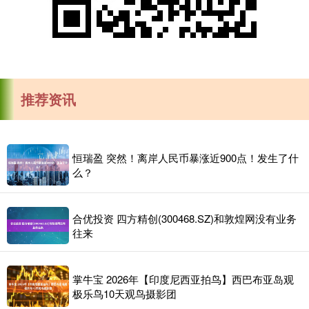
推荐资讯
恒瑞盈 突然！离岸人民币暴涨近900点！发生了什
么？
合优投资 四方精创(300468.SZ)和敦煌网没有业务
往来
掌牛宝 2026年【印度尼西亚拍鸟】西巴布亚岛观
极乐鸟10天观鸟摄影团