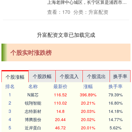
上海老牌中心城区，长宁区算是浦西市区
中供应最稀缺的区域，新房供应已经断供
查看：
170
分类：
升富配资
超3年。 西....
升富配资文章已加载完成
个股实时涨跌榜
个股跌幅
个股流入
个股流出
换手率
个股涨幅
排名
名称
最新价
涨幅
换手率
1
N展芯
116.52
396.89%
79.39%
2
锐翔智能
110.02
20.21%
16.80%
3
志特新材
14.8
20.03%
14.18%
4
博腾股份
20.44
20.02%
14.77%
5
近岸蛋白
46.72
20.01%
5.62%