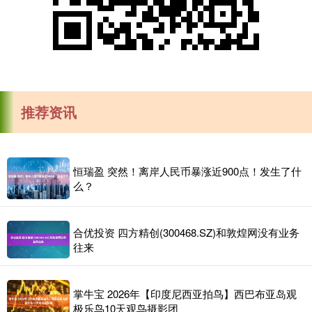
推荐资讯
恒瑞盈 突然！离岸人民币暴涨近900点！发生了什
么？
合优投资 四方精创(300468.SZ)和敦煌网没有业务
往来
掌牛宝 2026年【印度尼西亚拍鸟】西巴布亚岛观
极乐鸟10天观鸟摄影团