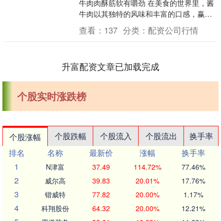
牛肉肉酥筋软有嚼劲 在美食的世界里，酱
牛肉以其独特的风味和丰富的口感，赢得
了无数食客的喜爱。今天，就让我以一个
查看：
137
分类：
配资公司行情
美食探索者的....
升富配资文章已加载完成
个股实时涨跌榜
个股跌幅
个股流入
个股流出
换手率
个股涨幅
排名
名称
最新价
涨幅
换手率
1
N津富
37.49
114.72%
77.46%
2
威尔高
39.83
20.01%
17.76%
3
锴威特
77.82
20.00%
1.17%
4
科翔股份
64.32
20.00%
12.21%