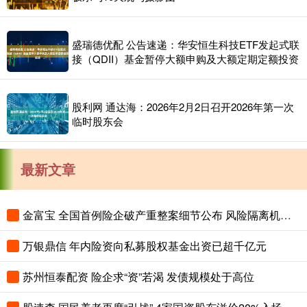
盛瑞德优配 公告速递：华安恒生科技ETF发起式联
接（QDII）基金暂停大额申购及大额定期定额投资
股利网 通达海：2026年2月2日召开2026年第一次
临时股东会
最新文章
金富宝 全国首例险企破产重整案细节公布 风险隔离机制保障保单债权人权益
万银鼎信 年内险资向私募股权基金出资已超千亿元
苏州恒泰配资 险企求“资”若渴 发债规模处于高位