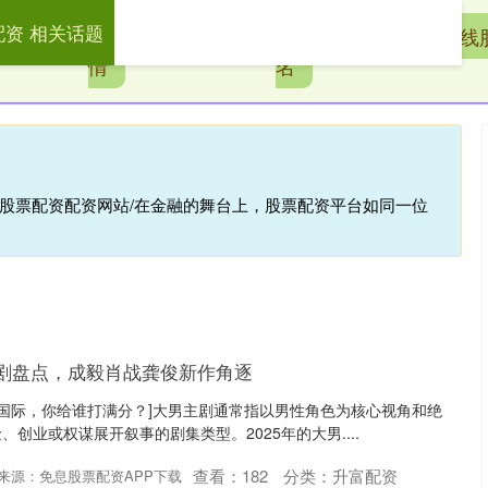
配资 相关话题
配
配资公司行
全国股票配资公司排
在线
情
名
线股票配资配资网站/在金融的舞台上，股票配资平台如同一位
男主剧盘点，成毅肖战龚俊新作角逐
中期国际，你给谁打满分？]大男主剧通常指以男性角色为核心视角和绝
创业或权谋展开叙事的剧集类型。2025年的大男....
查看：
182
分类：
升富配资
来源：免息股票配资APP下载