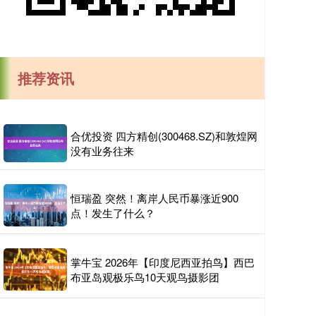
推荐资讯
合优投资 四方精创(300468.SZ)和敦煌网
没有业务往来
恒瑞盈 突然！离岸人民币暴涨近900
点！发生了什么？
掌牛宝 2026年【印度尼西亚拍鸟】西巴
布亚岛观极乐鸟10天观鸟摄影团