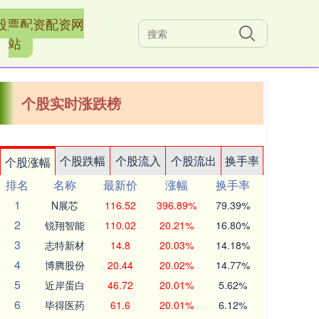
股票配资配资网
站
个股实时涨跌榜
个股跌幅
个股流入
个股流出
换手率
个股涨幅
排名
名称
最新价
涨幅
换手率
1
N展芯
116.52
396.89%
79.39%
2
锐翔智能
110.02
20.21%
16.80%
3
志特新材
14.8
20.03%
14.18%
4
博腾股份
20.44
20.02%
14.77%
5
近岸蛋白
46.72
20.01%
5.62%
6
毕得医药
61.6
20.01%
6.12%