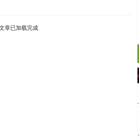
文章已加载完成
沪深300
4694.44
.42%
43.13
0.93%