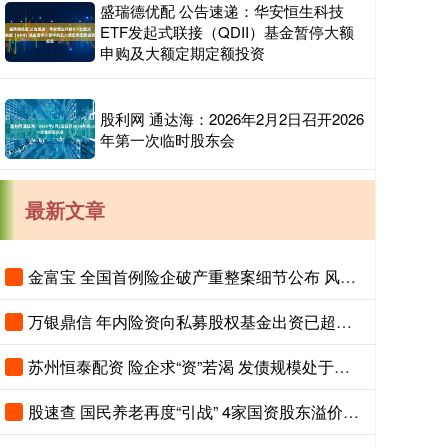
盛瑞德优配 公告速递：华安恒生科技
ETF发起式联接（QDII）基金暂停大额
申购及大额定期定额投资
股利网 通达海：2026年2月2日召开2026
年第一次临时股东会
最新文章
金富宝 全国首例险企破产重整案细节公布 风险隔离机制保障保单债权人权益
万银鼎信 年内险资向私募股权基金出资已超千亿元
苏州恒泰配资 险企求“资”若渴 发债规模处于高位
股速查 国民养老再度“引战” 4家国资股东溢价20%入场