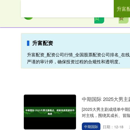
升富
首
升富
页
资
升富配资
升富配资_配资公司行情_全国股票配资公司排名_在
严谨的审计师，确保投资过程的合规性和透明度。
中期国际 2025大
[2025大男主剧成绩单
对主线，围绕其成长、冒险、
日期：12-18
中期国际