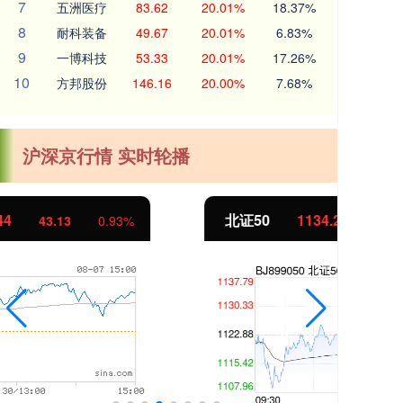
7
五洲医疗
83.62
20.01%
18.37%
8
耐科装备
49.67
20.01%
6.83%
9
一博科技
53.33
20.01%
17.26%
10
方邦股份
146.16
20.00%
7.68%
沪深京行情 实时轮播
北证50
1134.24
创
11.37
1.01%