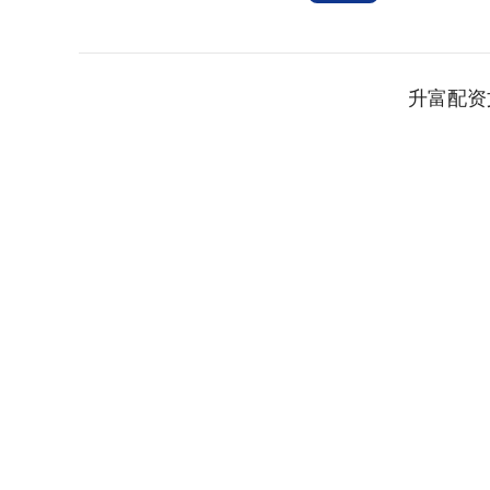
升富配资
深证成指
14311.01
.68
1.02%
200.89
1