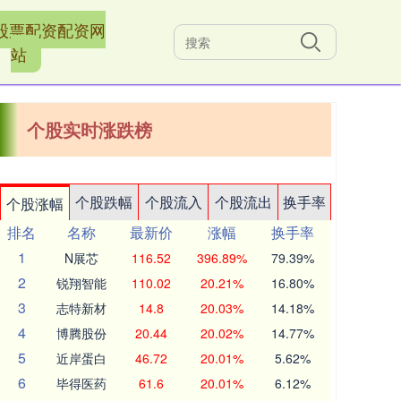
股票配资配资网
站
个股实时涨跌榜
个股跌幅
个股流入
个股流出
换手率
个股涨幅
排名
名称
最新价
涨幅
换手率
1
N展芯
116.52
396.89%
79.39%
2
锐翔智能
110.02
20.21%
16.80%
3
志特新材
14.8
20.03%
14.18%
4
博腾股份
20.44
20.02%
14.77%
5
近岸蛋白
46.72
20.01%
5.62%
6
毕得医药
61.6
20.01%
6.12%