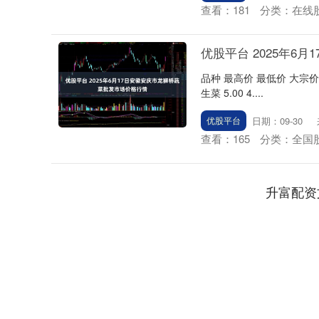
查看：
181
分类：
在线
优股平台 2025年6
品种 最高价 最低价 大宗价 大白菜 1
生菜 5.00 4....
日期：09-30
优股平台
查看：
165
分类：
全国
上证指数
3940.04
.40
2.13%
39.68
1.
升富配资