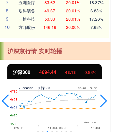
7
五洲医疗
83.62
20.01%
18.37%
8
耐科装备
49.67
20.01%
6.83%
9
一博科技
53.33
20.01%
17.26%
10
方邦股份
146.16
20.00%
7.68%
沪深京行情 实时轮播
沪深300
4694.44
北
43.13
0.93%