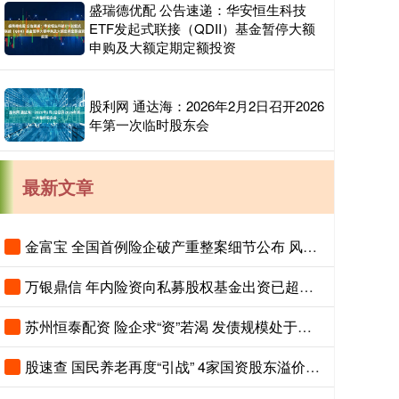
盛瑞德优配 公告速递：华安恒生科技
ETF发起式联接（QDII）基金暂停大额
申购及大额定期定额投资
股利网 通达海：2026年2月2日召开2026
年第一次临时股东会
最新文章
金富宝 全国首例险企破产重整案细节公布 风险隔离机制保障保单债权人权益
万银鼎信 年内险资向私募股权基金出资已超千亿元
苏州恒泰配资 险企求“资”若渴 发债规模处于高位
股速查 国民养老再度“引战” 4家国资股东溢价20%入场