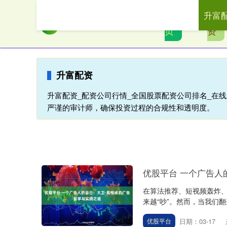
升富
首
升富
页
资
升富配资
升富配资_配资公司行情_全国股票配资公司排名_在
严谨的审计师，确保投资过程的合规性和透明度。
优股平台 一个广告人
在算法推荐、短视频轰炸、
来越“吵”。然而，当我们翻
日期：03-17
优股平台