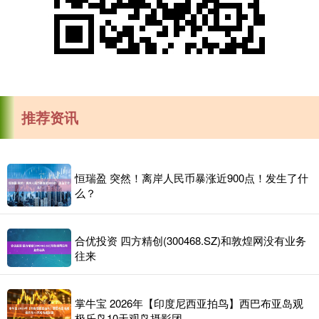
推荐资讯
恒瑞盈 突然！离岸人民币暴涨近900点！发生了什
么？
合优投资 四方精创(300468.SZ)和敦煌网没有业务
往来
掌牛宝 2026年【印度尼西亚拍鸟】西巴布亚岛观
极乐鸟10天观鸟摄影团