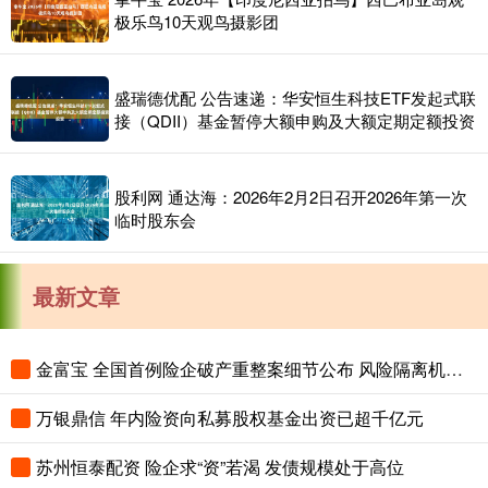
极乐鸟10天观鸟摄影团
盛瑞德优配 公告速递：华安恒生科技ETF发起式联
接（QDII）基金暂停大额申购及大额定期定额投资
股利网 通达海：2026年2月2日召开2026年第一次
临时股东会
最新文章
金富宝 全国首例险企破产重整案细节公布 风险隔离机制保障保单债权人权益
万银鼎信 年内险资向私募股权基金出资已超千亿元
苏州恒泰配资 险企求“资”若渴 发债规模处于高位