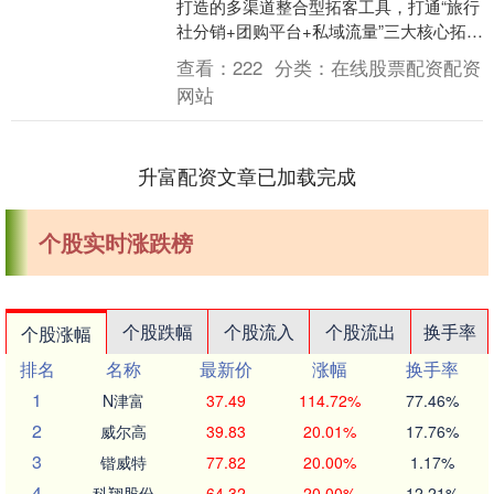
打造的多渠道整合型拓客工具，打通“旅行
社分销+团购平台+私域流量”三大核心拓客
渠道，实现各渠道的库存统一、订单协
查看：
222
分类：
在线股票配资配资
同、数据互通....
网站
升富配资文章已加载完成
个股实时涨跌榜
个股跌幅
个股流入
个股流出
换手率
个股涨幅
排名
名称
最新价
涨幅
换手率
1
N津富
37.49
114.72%
77.46%
2
威尔高
39.83
20.01%
17.76%
3
锴威特
77.82
20.00%
1.17%
4
科翔股份
64.32
20.00%
12.21%