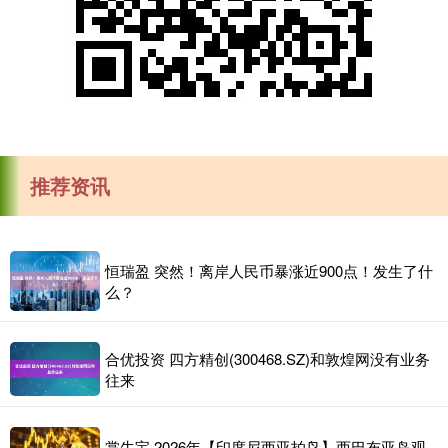
推荐资讯
恒瑞盈 突然！离岸人民币暴涨近900点！发生了什
么？
合优投资 四方精创(300468.SZ)和敦煌网没有业务
往来
掌牛宝 2026年【印度尼西亚拍鸟】西巴布亚岛观