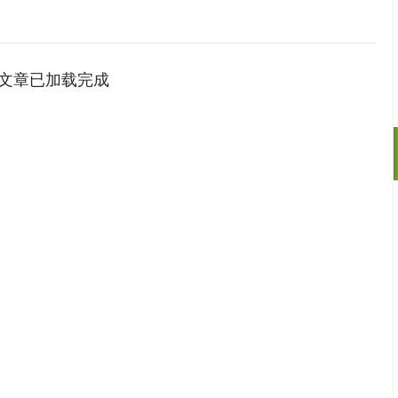
文章已加载完成
深证成指
14311.01
02%
200.89
1.42%