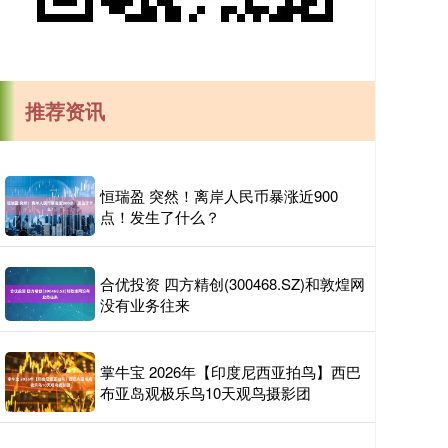
推荐资讯
恒瑞盈 突然！离岸人民币暴涨近900
点！发生了什么？
合优投资 四方精创(300468.SZ)和敦煌网
没有业务往来
掌牛宝 2026年【印度尼西亚拍鸟】西巴
布亚岛观极乐鸟10天观鸟摄影团