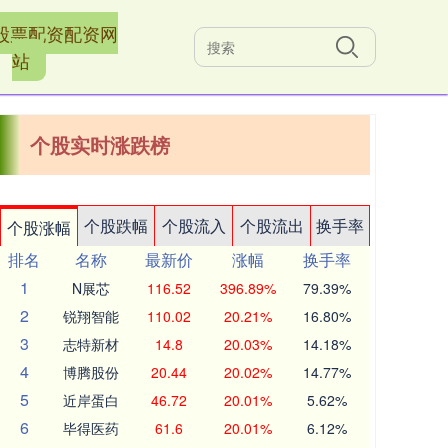
股票配资配资网
站
个股实时涨跌榜
个股跌幅
个股流入
个股流出
换手率
个股涨幅
排名
名称
最新价
涨幅
换手率
1
N展芯
116.52
396.89%
79.39%
2
锐翔智能
110.02
20.21%
16.80%
3
志特新材
14.8
20.03%
14.18%
4
博腾股份
20.44
20.02%
14.77%
5
近岸蛋白
46.72
20.01%
5.62%
6
毕得医药
61.6
20.01%
6.12%