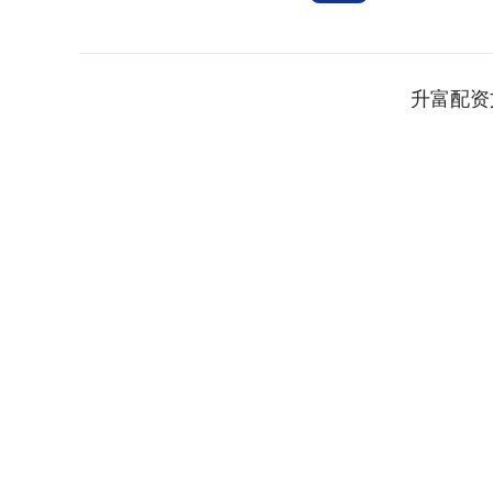
升富配资
上证指数
3940.04
.40
2.13%
39.68
1.