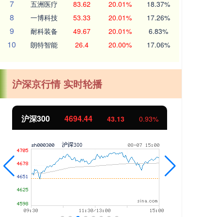
7
五洲医疗
83.62
20.01%
18.37%
8
一博科技
53.33
20.01%
17.26%
9
耐科装备
49.67
20.01%
6.83%
10
朗特智能
26.4
20.00%
17.06%
沪深京行情 实时轮播
沪深300
4694.44
北
43.13
0.93%