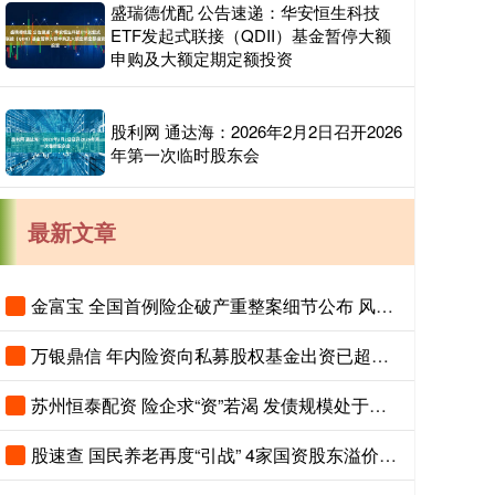
盛瑞德优配 公告速递：华安恒生科技
ETF发起式联接（QDII）基金暂停大额
申购及大额定期定额投资
股利网 通达海：2026年2月2日召开2026
年第一次临时股东会
最新文章
金富宝 全国首例险企破产重整案细节公布 风险隔离机制保障保单债权人权益
万银鼎信 年内险资向私募股权基金出资已超千亿元
苏州恒泰配资 险企求“资”若渴 发债规模处于高位
股速查 国民养老再度“引战” 4家国资股东溢价20%入场