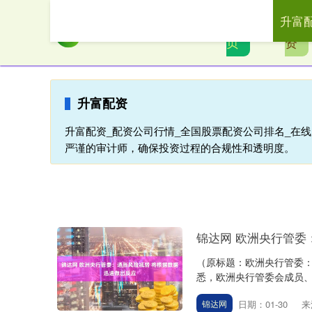
升富
首
升富
页
资
升富配资
升富配资_配资公司行情_全国股票配资公司排名_在
严谨的审计师，确保投资过程的合规性和透明度。
锦达网 欧洲央行管委
（原标题：欧洲央行管委：
悉，欧洲央行管委会成员、法国央行行
日期：01-30
来
锦达网