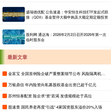
盛瑞德优配 公告速递：华安恒生科技ETF发起式联
接（QDII）基金暂停大额申购及大额定期定额投资
股利网 通达海：2026年2月2日召开2026年第一次
临时股东会
最新文章
金富宝 全国首例险企破产重整案细节公布 风险隔离机制保障保单债权人权益
万银鼎信 年内险资向私募股权基金出资已超千亿元
苏州恒泰配资 险企求“资”若渴 发债规模处于高位
股速查 国民养老再度“引战” 4家国资股东溢价20%入场