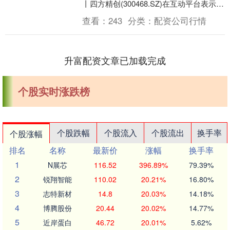
丨四方精创(300468.SZ)在互动平台表示，
公司和敦煌网没有业务往来....
查看：
243
分类：
配资公司行情
升富配资文章已加载完成
个股实时涨跌榜
个股跌幅
个股流入
个股流出
换手率
个股涨幅
排名
名称
最新价
涨幅
换手率
1
N展芯
116.52
396.89%
79.39%
2
锐翔智能
110.02
20.21%
16.80%
3
志特新材
14.8
20.03%
14.18%
4
博腾股份
20.44
20.02%
14.77%
5
近岸蛋白
46.72
20.01%
5.62%