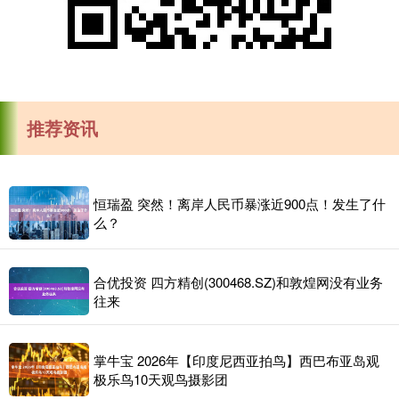
推荐资讯
恒瑞盈 突然！离岸人民币暴涨近900点！发生了什
么？
合优投资 四方精创(300468.SZ)和敦煌网没有业务
往来
掌牛宝 2026年【印度尼西亚拍鸟】西巴布亚岛观
极乐鸟10天观鸟摄影团