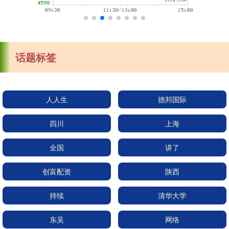
话题标签
人人生
德邦国际
四川
上海
全国
讲了
创富配资
陕西
持续
清华大学
东吴
网络