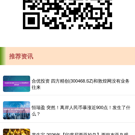
推荐资讯
合优投资 四方精创(300468.SZ)和敦煌网没有业务
往来
恒瑞盈 突然！离岸人民币暴涨近900点！发生了什
么？
掌牛宝 2026年【印度尼西亚拍鸟】西巴布亚岛观