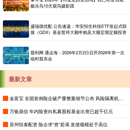
极乐鸟10天观鸟摄影团
盛瑞德优配 公告速递：华安恒生科技ETF发起式联
接（QDII）基金暂停大额申购及大额定期定额投资
股利网 通达海：2026年2月2日召开2026年第一次
临时股东会
最新文章
金富宝 全国首例险企破产重整案细节公布 风险隔离机制保障保单债权人权益
万银鼎信 年内险资向私募股权基金出资已超千亿元
苏州恒泰配资 险企求“资”若渴 发债规模处于高位