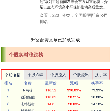
划”系列主题新闻发布会东方财富配资，介
绍以生态环境高水平保护推动高质量发展
情况。 生态环境部副部长李高在会上表
查看：
220
分类：
全国股票配资公司
示，我国是....
排名
升富配资文章已加载完成
个股实时涨跌榜
个股跌幅
个股流入
个股流出
换手率
个股涨幅
排名
名称
最新价
涨幅
换手率
1
N展芯
116.52
396.89%
79.39%
2
锐翔智能
110.02
20.21%
16.80%
3
志特新材
14.8
20.03%
14.18%
4
博腾股份
20.44
20.02%
14.77%