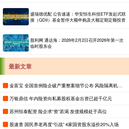
盛瑞德优配 公告速递：华安恒生科技ETF发起式联
接（QDII）基金暂停大额申购及大额定期定额投资
股利网 通达海：2026年2月2日召开2026年第一次
临时股东会
最新文章
金富宝 全国首例险企破产重整案细节公布 风险隔离机制保障保单债权人权益
万银鼎信 年内险资向私募股权基金出资已超千亿元
苏州恒泰配资 险企求“资”若渴 发债规模处于高位
股速查 国民养老再度“引战” 4家国资股东溢价20%入场