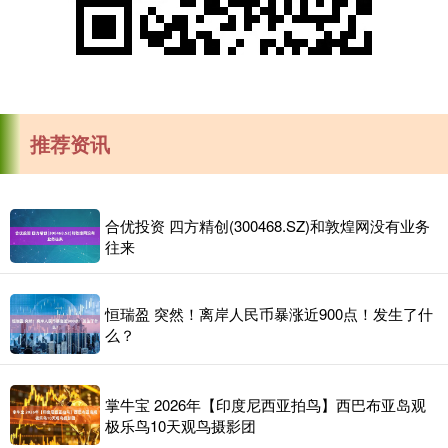
推荐资讯
合优投资 四方精创(300468.SZ)和敦煌网没有业务
往来
恒瑞盈 突然！离岸人民币暴涨近900点！发生了什
么？
掌牛宝 2026年【印度尼西亚拍鸟】西巴布亚岛观
极乐鸟10天观鸟摄影团