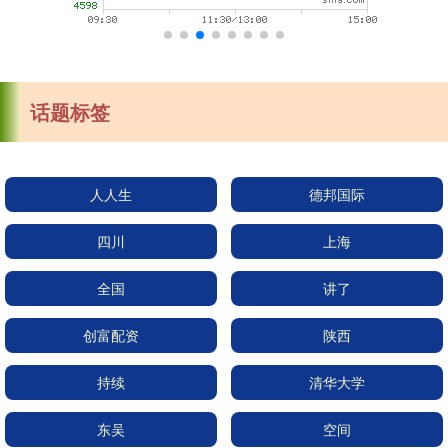
话题标签
人人生
德邦国际
四川
上海
全国
讲了
创富配资
陕西
持续
清华大学
东吴
空间