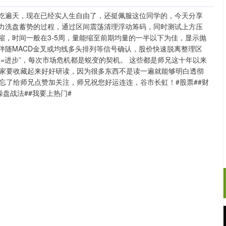
”吃遍天，现在已经实人生自由了，还挺佩服这位同学的，今天分享
主力洗盘蓄势的过程，通过区间震荡清理浮动筹码，同时测试上方压
缩，时间一般在3-5周，量能缩至前期均量的一半以下为佳，显示抛
伴随MACD金叉或均线多头排列等信号确认，股价快速脱离整理区
思=进步”，每次市场危机都是蜕变的契机。 这些都是师兄这十年以来
家要收藏起来好好研读，因为很多东西不是读一遍就能够明白透彻
忘了给师兄点赞加关注，师兄祝您好运连连，谷市长虹！#股票##财
操盘战法##我要上热门#
沪深300
4694.44
.42%
43.13
0.93%