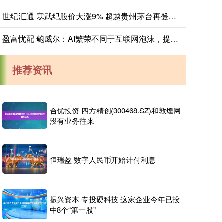
世纪汇通 寒武纪股价大涨9% 超越贵州茅台再登A股“股王”宝座
盈富忧配 鲍威尔：AI繁荣不同于互联网泡沫，提振经济增长
推荐资讯
合优投资 四方精创(300468.SZ)和敦煌网
没有业务往来
恒瑞盈 数字人民币开始计付利息
振兴资本 专投硬科技 这家企业今年已投
中8个“第一股”