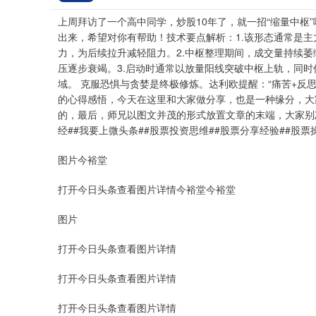
上周拜访了一个高中同学，炒股10年了，就一招“缩量中枢
出来，希望对你有帮助！技术要点解析：1.该形态通常是
力，为后续拉升减轻阻力。2.中枢整理期间，成交量持续萎
压逐步衰竭。3.启动时通常以放量阳线突破中枢上轨，同时
域。 克服恐惧与贪婪是终极修炼。达利欧提醒：“痛苦+反
的心得感悟，今天在这里和大家做分享，也是一种缘分，大
的，最后，师兄以图文并茂的形式放置文章的末端，大家别
经##我要上微头条##股票投资思维##股票分享经验##股票
图片今裕堂
打开今日头条查看图片详情今裕堂今裕堂
图片
打开今日头条查看图片详情
打开今日头条查看图片详情
深证成指
14311.01
.68
1.02%
200.89
1
打开今日头条查看图片详情