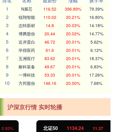
排名
名称
最新价
涨幅
换手率
1
N展芯
116.52
396.89%
79.39%
2
锐翔智能
110.02
20.21%
16.80%
3
志特新材
14.8
20.03%
14.18%
4
博腾股份
20.44
20.02%
14.77%
5
近岸蛋白
46.72
20.01%
5.62%
6
毕得医药
61.6
20.01%
6.12%
7
五洲医疗
83.62
20.01%
18.37%
8
耐科装备
49.67
20.01%
6.83%
9
一博科技
53.33
20.01%
17.26%
10
方邦股份
146.16
20.00%
7.68%
沪深京行情 实时轮播
北证50
1134.24
创
11.37
1.01%