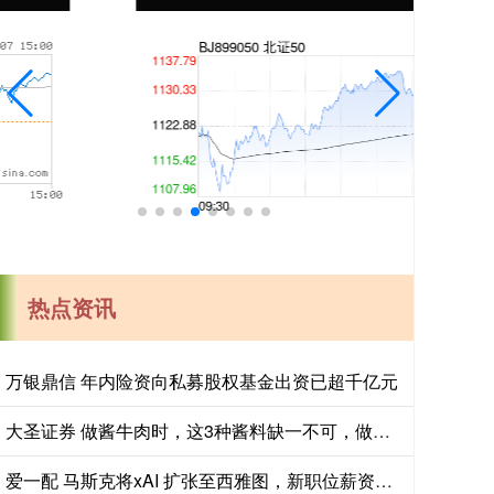
热点资讯
万银鼎信 年内险资向私募股权基金出资已超千亿元
大圣证券 做酱牛肉时，这3种酱料缺一不可，做好的牛肉肉酥筋软有嚼劲_甘香之_甜面酱_豆瓣酱
爱一配 马斯克将xAI 扩张至西雅图，新职位薪资高达 44 万美元