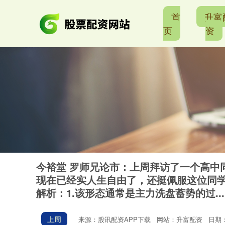
首
升富
页
资
今裕堂 罗师兄论市：上周拜访了一个高中同
现在已经实人生自由了，还挺佩服这位同
解析：1.该形态通常是主力洗盘蓄势的过...
上周
来源：股讯配资APP下载
网站：升富配资
日期：2