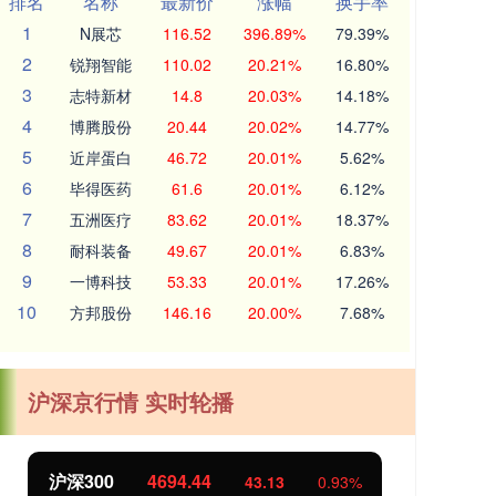
排名
名称
最新价
涨幅
换手率
1
N展芯
116.52
396.89%
79.39%
2
锐翔智能
110.02
20.21%
16.80%
3
志特新材
14.8
20.03%
14.18%
4
博腾股份
20.44
20.02%
14.77%
5
近岸蛋白
46.72
20.01%
5.62%
6
毕得医药
61.6
20.01%
6.12%
7
五洲医疗
83.62
20.01%
18.37%
8
耐科装备
49.67
20.01%
6.83%
9
一博科技
53.33
20.01%
17.26%
10
方邦股份
146.16
20.00%
7.68%
沪深京行情 实时轮播
沪深300
4694.44
北
43.13
0.93%