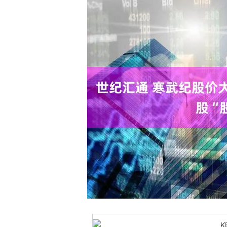
上证指数
3940.04
.40
2.13%
39.68
1.