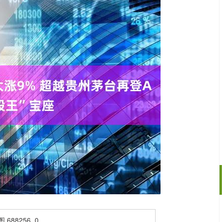
深证成指
14311.01
02%
200.89
1.42%