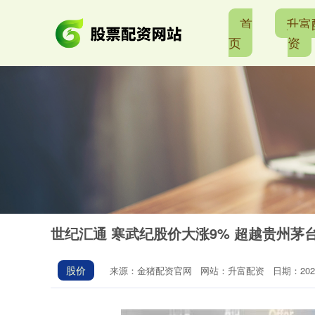
首
升富
页
资
世纪汇通 寒武纪股价大涨9% 超越贵州茅台
股价
来源：金猪配资官网
网站：升富配资
日期：2026-