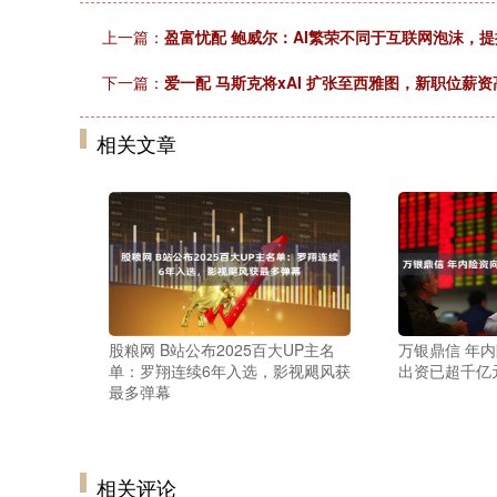
上一篇：
盈富忧配 鲍威尔：AI繁荣不同于互联网泡沫，
下一篇：
爱一配 马斯克将xAI 扩张至西雅图，新职位薪资高
相关文章
股粮网 B站公布2025百大UP主名
万银鼎信 年
单：罗翔连续6年入选，影视飓风获
出资已超千亿
最多弹幕
相关评论