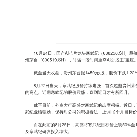
10月24日，国产AI芯片龙头寒武纪（688256.SH）股
州茅台（600519.SH），时隔一段时间重夺A股“股王”宝座
截至当天收盘，贵州茅台报1450元/股，股价下跌1.22
8月27日当天，寒武纪股价持续走强，首次超越贵州茅台成为
的高点。近期寒武纪的股价震荡，直到近日才有所回升。
截至目前，外资大行高盛对寒武纪的态度积极。近日，高盛
武纪业绩强劲，保持对公司的积极看法，上调12个月目标价14
而在此前的8月25日，高盛将寒武纪目标价上调50%至1
及寒武纪研发投入增大。