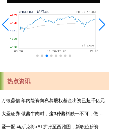
热点资讯
万银鼎信 年内险资向私募股权基金出资已超千亿元
大圣证券 做酱牛肉时，这3种酱料缺一不可，做好的牛肉肉酥筋软有嚼劲_甘香之_甜面酱_豆瓣酱
爱一配 马斯克将xAI 扩张至西雅图，新职位薪资高达 44 万美元