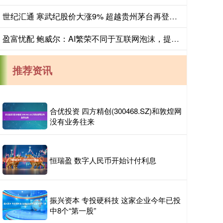
世纪汇通 寒武纪股价大涨9% 超越贵州茅台再登A股“股王”宝座
盈富忧配 鲍威尔：AI繁荣不同于互联网泡沫，提振经济增长
推荐资讯
合优投资 四方精创(300468.SZ)和敦煌网
没有业务往来
恒瑞盈 数字人民币开始计付利息
振兴资本 专投硬科技 这家企业今年已投
中8个“第一股”