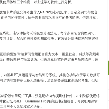
及使用体验三个维度，对主流学习软件进行分析。
放性卡片系统允许考生导入N1/N2核心词汇库，自定义例句与发音
片化学习的连贯性，适合需要高频巩固词汇的备考阶段。但需注意，
题库与解析系统。该软件按考试等级划分语法点，每个条目包含典型例句、
复习计划，配合阶段性模拟测试模块，有效提升语法结构的掌握精
日更新的慢速/常速新闻音频配合官方文本，覆盖社会、科技等高频考
设计兼顾理解与输出训练。但需注意该软件内容偏向新闻语体，需
块，内置JLPT真题题库与智能评分系统。其核心功能在于学习数据可
同步功能支持多设备无缝衔接，适合需要系统化训练的考生。但初
在基础阶段侧重词汇工具，强化期转向专项训练软件，冲刺阶段使用综
记忆与JLPT Grammar Pro的系统训练相结合，可实现知识输
工具与个人认知模式相匹配。