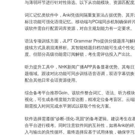
与薄弱环节进行针对性筛选。以下从功能模块、资源匹配度
词汇记忆类软件中，Anki凭借间隔重复算法占据优势。其开
标注功能可强化语境记忆。移动端与PC端同步机制确保碎
该软件需自行配置词库资源，对自主规划能力有一定要求。
语法专项训练方面，JLPT Grammar Pro提供分级
接续方式及易混淆辨析。其智能错题归档功能可生成个性化
度。但部分高级功能需订阅解锁，考生需评估投入产出比。
听力提升工具中，NHK新闻广播APP具备显著优势。其每
题领域。跟读对比功能可同步训练语音语调，双语字幕切换
配合其他日常会话资源使用。
综合备考平台推荐Goin。该软件整合词汇、语法、听力模
视化，可生成各维度能力雷达图，精准定位备考盲区。云端
期需投入时间完成水平测试以获取个性化方案。
软件选择需遵循"诊断-强化-巩固"的备考逻辑。建议考生
合平台进行模考。同时注意软件间的互补性，如将Anki的碎片化
入与输出的良性循环。最终选择应基于试用体验，确保学习