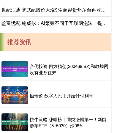
世纪汇通 寒武纪股价大涨9% 超越贵州茅台再登A股“股王”宝座
盈富忧配 鲍威尔：AI繁荣不同于互联网泡沫，提振经济增长
推荐资讯
合优投资 四方精创(300468.SZ)和敦煌网
没有业务往来
恒瑞盈 数字人民币开始计付利息
快牛策略 涨幅榜丨同类涨幅第一！新能
源车ETF（515030）涨08%