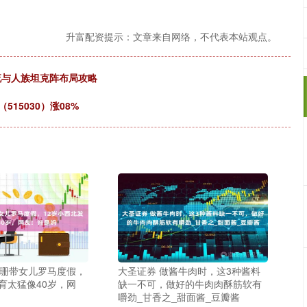
升富配资提示：文章来自网络，不代表本站观点。
流与人族坦克阵布局攻略
15030）涨08%
戴珊带女儿罗马度假，
大圣证券 做酱牛肉时，这3种酱料
育太猛像40岁，网
缺一不可，做好的牛肉肉酥筋软有
嚼劲_甘香之_甜面酱_豆瓣酱