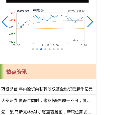
热点资讯
万银鼎信 年内险资向私募股权基金出资已超千亿元
大圣证券 做酱牛肉时，这3种酱料缺一不可，做好的牛肉肉酥筋软有嚼劲_甘香之_甜面酱_豆瓣酱
爱一配 马斯克将xAI 扩张至西雅图，新职位薪资高达 44 万美元