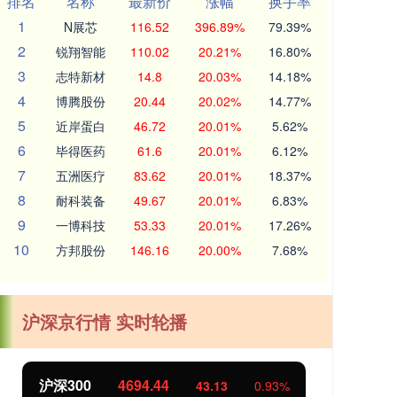
排名
名称
最新价
涨幅
换手率
1
N展芯
116.52
396.89%
79.39%
2
锐翔智能
110.02
20.21%
16.80%
3
志特新材
14.8
20.03%
14.18%
4
博腾股份
20.44
20.02%
14.77%
5
近岸蛋白
46.72
20.01%
5.62%
6
毕得医药
61.6
20.01%
6.12%
7
五洲医疗
83.62
20.01%
18.37%
8
耐科装备
49.67
20.01%
6.83%
9
一博科技
53.33
20.01%
17.26%
10
方邦股份
146.16
20.00%
7.68%
沪深京行情 实时轮播
北证50
1134.24
创
11.37
1.01%