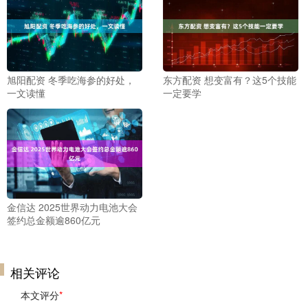
旭阳配资 冬季吃海参的好处，
东方配资 想变富有？这5个技能
一文读懂
一定要学
金信达 2025世界动力电池大会
签约总金额逾860亿元
相关评论
本文评分
*