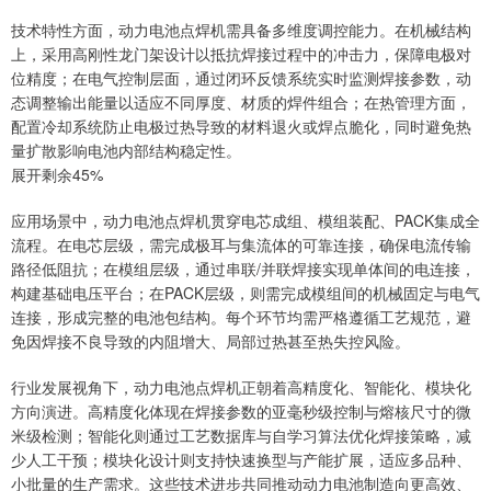
技术特性方面，动力电池点焊机需具备多维度调控能力。在机械结构
上，采用高刚性龙门架设计以抵抗焊接过程中的冲击力，保障电极对
位精度；在电气控制层面，通过闭环反馈系统实时监测焊接参数，动
态调整输出能量以适应不同厚度、材质的焊件组合；在热管理方面，
配置冷却系统防止电极过热导致的材料退火或焊点脆化，同时避免热
量扩散影响电池内部结构稳定性。
展开剩余45%
应用场景中，动力电池点焊机贯穿电芯成组、模组装配、PACK集成全
流程。在电芯层级，需完成极耳与集流体的可靠连接，确保电流传输
路径低阻抗；在模组层级，通过串联/并联焊接实现单体间的电连接，
构建基础电压平台；在PACK层级，则需完成模组间的机械固定与电气
连接，形成完整的电池包结构。每个环节均需严格遵循工艺规范，避
免因焊接不良导致的内阻增大、局部过热甚至热失控风险。
行业发展视角下，动力电池点焊机正朝着高精度化、智能化、模块化
方向演进。高精度化体现在焊接参数的亚毫秒级控制与熔核尺寸的微
米级检测；智能化则通过工艺数据库与自学习算法优化焊接策略，减
少人工干预；模块化设计则支持快速换型与产能扩展，适应多品种、
小批量的生产需求。这些技术进步共同推动动力电池制造向更高效、