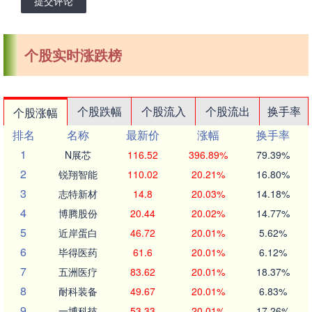
提交评论
个股实时涨跌榜
个股跌幅
个股流入
个股流出
换手率
个股涨幅
排名
名称
最新价
涨幅
换手率
1
N展芯
116.52
396.89%
79.39%
2
锐翔智能
110.02
20.21%
16.80%
3
志特新材
14.8
20.03%
14.18%
4
博腾股份
20.44
20.02%
14.77%
5
近岸蛋白
46.72
20.01%
5.62%
6
毕得医药
61.6
20.01%
6.12%
7
五洲医疗
83.62
20.01%
18.37%
8
耐科装备
49.67
20.01%
6.83%
9
一博科技
53.33
20.01%
17.26%