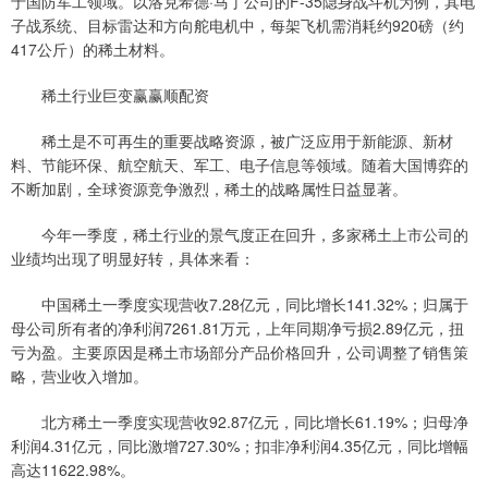
于国防军工领域。以洛克希德·马丁公司的F-35隐身战斗机为例，其电
子战系统、目标雷达和方向舵电机中，每架飞机需消耗约920磅（约
417公斤）的稀土材料。
稀土行业巨变赢赢顺配资
稀土是不可再生的重要战略资源，被广泛应用于新能源、新材
料、节能环保、航空航天、军工、电子信息等领域。随着大国博弈的
不断加剧，全球资源竞争激烈，稀土的战略属性日益显著。
今年一季度，稀土行业的景气度正在回升，多家稀土上市公司的
业绩均出现了明显好转，具体来看：
中国稀土一季度实现营收7.28亿元，同比增长141.32%；归属于
母公司所有者的净利润7261.81万元，上年同期净亏损2.89亿元，扭
亏为盈。主要原因是稀土市场部分产品价格回升，公司调整了销售策
略，营业收入增加。
北方稀土一季度实现营收92.87亿元，同比增长61.19%；归母净
利润4.31亿元，同比激增727.30%；扣非净利润4.35亿元，同比增幅
高达11622.98%。