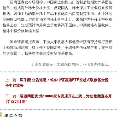
招商证券发布研报称，中国稀土实施出口管制后短期海外将面临
抢单，造成海外稀土价格大涨。反观国内，稀土深加工企业迎来发展
机遇。因加工后的部分稀土产品不在此次出口管制范围内，企业利润
空间得以拓展，进而推动国内稀土价格上升。未来国内外稀土中枢价
格将上移，短期预计海外稀土价格将高于国内，中期价格有望收敛，
整体中枢价格持续上移。
国金证券研报表示，下游人形机器人和低空经济有望持续打开稀
土领域新增需求，稀土作为我国定价、全球领先的优势产业，在当前
的大背景下，板块整体关注度有望显著提高。
升富配资提示：文章来自网络，不代表本站观点。
上一篇：
应牛配 公告速递：银华中证基建ETF发起式联接基金暂
停申购业务
下一篇：
瑞银网配资 第10000家专卖店开在上海，海信集团宣布开
启“双万计划”
相关文章