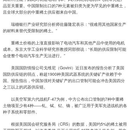
品至关重要。中国限制出口的7种元素被归类为更为罕见的中重稀土，
且全球大部分的中重稀土供应都来自中国。
瑞穗银行产业研究部分析师佐藤隆宏表示：“很难用其他国家生产
的材料来替代受限制的稀土。”
重稀土价格的上涨直接影响了电动汽车和其他产品中使用的电机
成本。东京大学工业科学研究所教授冈部彻说：“长期的供应限制可能
会使整个电动汽车生产无法进行。”
美国国防情报公司戈维尼（Govini）近日发布的报告分析了美国
国防供应链的弱点，称超1900种美国武器系统的关键矿产依赖于中
国。报告指出，中国加强对关键矿产的出口管制可能会冲击美国四分
之三以上的武器供应链。
以美空军第六代战机F-47为例，中方公布出口管制的7种中重稀
土物项至少有4种——钆、铽、钇、镝，被广泛用于美军先进战机的各
种子系统和零部件。
根据美国国会研究服务局（CRS）的数据，美国约5%的稀土被用