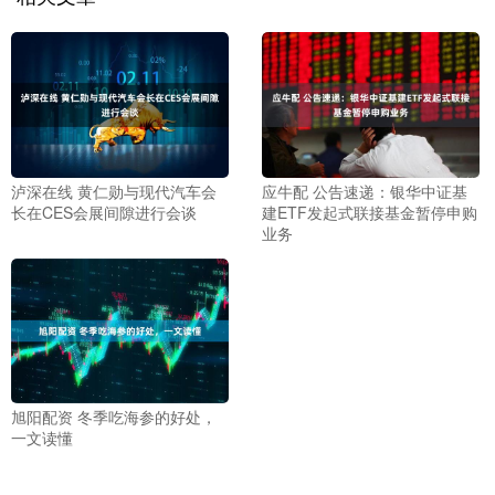
泸深在线 黄仁勋与现代汽车会
应牛配 公告速递：银华中证基
长在CES会展间隙进行会谈
建ETF发起式联接基金暂停申购
业务
旭阳配资 冬季吃海参的好处，
一文读懂