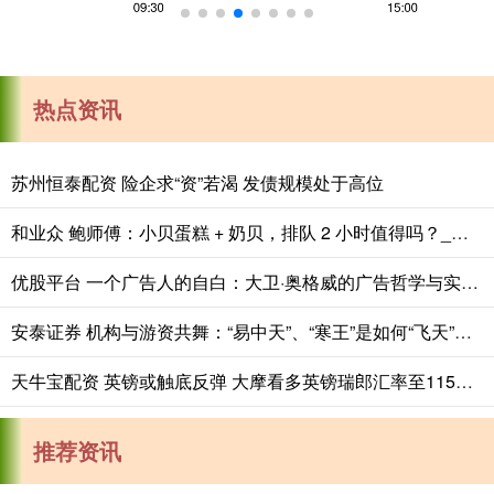
热点资讯
苏州恒泰配资 险企求“资”若渴 发债规模处于高位
和业众 鲍师傅：小贝蛋糕 + 奶贝，排队 2 小时值得吗？_产品_消费者_时间
优股平台 一个广告人的自白：大卫·奥格威的广告哲学与实践之道
安泰证券 机构与游资共舞：“易中天”、“寒王”是如何“飞天”的？
天牛宝配资 英镑或触底反弹 大摩看多英镑瑞郎汇率至115目标位
推荐资讯