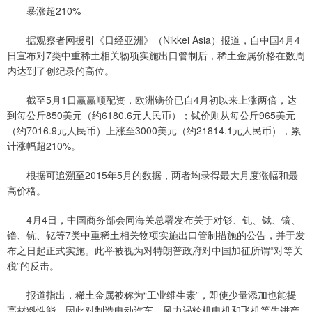
暴涨超210%
据观察者网援引《日经亚洲》（Nikkei Asia）报道，自中国4月4
日宣布对7类中重稀土相关物项实施出口管制后，稀土金属价格在数周
内达到了创纪录的高位。
截至5月1日赢赢顺配资，欧洲镝价已自4月初以来上涨两倍，达
到每公斤850美元（约6180.6元人民币）；铽价则从每公斤965美元
（约7016.9元人民币）上涨至3000美元（约21814.1元人民币），累
计涨幅超210%。
根据可追溯至2015年5月的数据，两者均录得最大月度涨幅和最
高价格。
4月4日，中国商务部会同海关总署发布关于对钐、钆、铽、镝、
镥、钪、钇等7类中重稀土相关物项实施出口管制措施的公告，并于发
布之日起正式实施。此举被视为对特朗普政府对中国加征所谓“对等关
税”的反击。
报道指出，稀土金属被称为“工业维生素”，即使少量添加也能提
高材料性能，因此对制造电动汽车、风力涡轮机电机和飞机等先进产