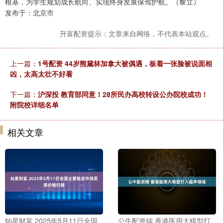
根基，为学生规划成长航向、实现终身发展保驾护航。（黎立）
发布于：北京市
升富配资提示：文章来自网络，不代表本站观点。
上一篇：
1号配资 44岁熊黛林加拿大被偶遇，板着一张脸被说面相
凶，太高太壮不好看
下一篇：
沪深投 教育部同意！28所民办高校转设公办院校成功！
附院校详细名单
相关文章
灿星财富 2025年5月11日全国
公牛配资端 香港医用大模型打