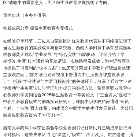
区”战略中的重要意义，为区域生涯教育发展指明了方向。
颁奖仪式（主办方供图）
实践成果分享 探索生涯教育多元模式
在经验分享环节，三位来自荣昌区的优秀教师代表从不同维度呈现了
当地生涯教育的实践成果与创新突破。西南大学附属中学荣昌实验学
校教师黄天桃以“学业发展”与“综合实践”为双驱动，详细介绍了学
校“彩虹生涯”校本课程的开发逻辑、实施路径及成效，为生涯教育落
地提供了可复制的“校本方案”；重庆南开荣昌中学教师卢晓漩聚焦课
堂微观层面，围绕“学业述评视域下普通高中生涯教育课堂教学设
计”，拆解“学业述评与生涯目标衔接”的关键环节，分享了通过学业述
评推动学生生涯认知与管理能力提升的实操方法；荣昌区职业教育中
心教师刘享友则结合2025年生涯教育一等奖论文《“三全育人”视域下
中职生涯教育模式的创新实践研究》，详解中职学校如何通过“全员、
全程、全方位”育人体系，构建适合中职学生的生涯发展路径，为普职
融通生涯教育提供了“中职样本”。
西南大学附属中学荣昌实验学校党委副书记付新民对三项成果进行点
评时指出，这些成果从“生态”课堂到“模式”，由面及点、层层递进，清