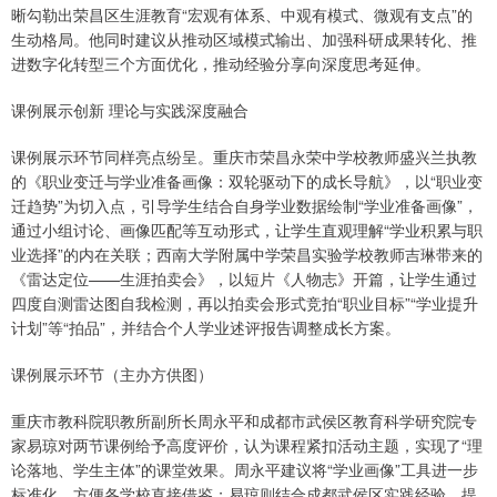
晰勾勒出荣昌区生涯教育“宏观有体系、中观有模式、微观有支点”的
生动格局。他同时建议从推动区域模式输出、加强科研成果转化、推
进数字化转型三个方面优化，推动经验分享向深度思考延伸。
课例展示创新 理论与实践深度融合
课例展示环节同样亮点纷呈。重庆市荣昌永荣中学校教师盛兴兰执教
的《职业变迁与学业准备画像：双轮驱动下的成长导航》，以“职业变
迁趋势”为切入点，引导学生结合自身学业数据绘制“学业准备画像”，
通过小组讨论、画像匹配等互动形式，让学生直观理解“学业积累与职
业选择”的内在关联；西南大学附属中学荣昌实验学校教师吉琳带来的
《雷达定位——生涯拍卖会》，以短片《人物志》开篇，让学生通过
四度自测雷达图自我检测，再以拍卖会形式竞拍“职业目标”“学业提升
计划”等“拍品”，并结合个人学业述评报告调整成长方案。
课例展示环节（主办方供图）
重庆市教科院职教所副所长周永平和成都市武侯区教育科学研究院专
家易琼对两节课例给予高度评价，认为课程紧扣活动主题，实现了“理
论落地、学生主体”的课堂效果。周永平建议将“学业画像”工具进一步
标准化，方便各学校直接借鉴；易琼则结合成都武侯区实践经验，提