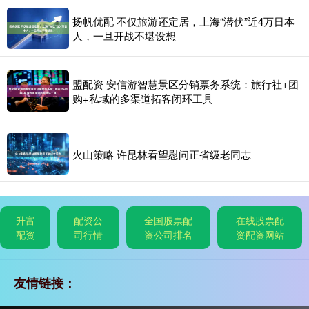
扬帆优配 不仅旅游还定居，上海“潜伏”近4万日本
人，一旦开战不堪设想
盟配资 安信游智慧景区分销票务系统：旅行社+团
购+私域的多渠道拓客闭环工具
火山策略 许昆林看望慰问正省级老同志
升富
配资公
全国股票配
在线股票配
配资
司行情
资公司排名
资配资网站
友情链接：