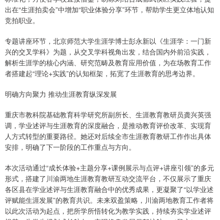
出在“生涯拍卖会”中增加“职业体验分享”环节，帮助学生更立体地认知
竞拍职业。
专题讲座环节，北京师范大学生涯学博士彭永新以《生涯学：一门新
兴的交叉学科》为题，从交叉学科视角出发，结合国内外前沿实践，
解析生涯学的核心内涵、研究范畴及教育应用价值，为在场教育工作
者搭建起“理论+实践”的认知框架，拓宽了生涯教育的思考边界。
明确方向聚力 推动生涯教育纵深发展
重庆市教科院基础教育科学研究所副所长、生涯教育教研员龚兴英强
调，学业述评与生涯教育的深度融合，是推动教育评价改革、实现育
人方式转型的重要路径。她还对后续全市生涯教育教研工作作出具体
安排，明确了下一阶段的工作重点与方向。
本次活动通过“成长体验+主题分享+课例展示与点评+讲座引领”的多元
形式，搭建了川渝两地生涯教育教研互动交流平台，不仅展示了重庆
各区县在学业述评与生涯教育融合中的优秀成果，更凝聚了“以学业述
评赋能生涯发展”的教育共识。未来双盈策略，川渝两地教育工作者将
以此次活动为起点，把所学所悟转化为教学实践，持续夯实学业述评