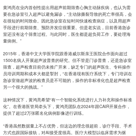
黄鸿亮在业内首创性提出用超声前期筛查心胸主动脉疾病，也认为需
要在急诊室引入超声以避免漏诊，“主动脉撕裂导致的死亡率很高，会
在很短的时间致命。因此急诊室在短时间快速检查病症，以及用超声
手段进行前期筛查、预防并发症很重要。但是老实说，目前香港急诊
室还没有这个筛查过程。与此同时，医生都是超负荷工作，要处理海
量病例。”
2015年，香港中文大学医学院跟香港威尔斯亲王医院合作面向超过
1500名病人开展超声波普查的研究。但不管是门诊普查，还是急诊室
筛查，超声检查目前仍未推广开来，缺乏专门的超声医生、专科操作
员培训周期和成本大都是掣肘，“在香港现有医疗系统下，专门培训在
急诊室做超声波的检查员是不可能的，操作的非标准化也是超声检查
另一个很大的挑战。”
这种情况下，黄鸿亮希望“有一个智能化系统进行人力补充和操作标准
化”。在香港医管局牵头下，黄鸿亮团队在2024年跟CAIR开展合作，
提供了超过2万张匿名化病例影像进行训练。
“香港虽然数据量上不占优势，但这边的理念很超前，诊疗手段、手术
方式也跟国际接轨，对AI接受度很高。医疗大模型以临床需求为驱