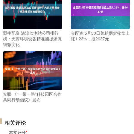
盟牛配资 渗流监测站公司排行
金配资 5月30日菜粕期货收盘上
榜：天蔚环境设备精准捕捉渗流
涨1.23%，报2637元
细微变化
安联 《“一带一路”科技园区合作
共同行动倡议》发布
相关评论
本文评分
*