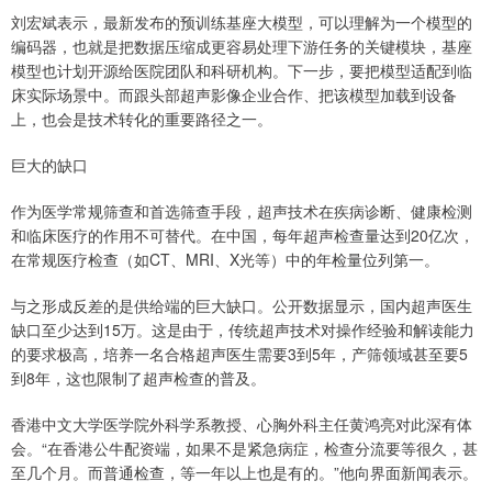
刘宏斌表示，最新发布的预训练基座大模型，可以理解为一个模型的
编码器，也就是把数据压缩成更容易处理下游任务的关键模块，基座
模型也计划开源给医院团队和科研机构。下一步，要把模型适配到临
床实际场景中。而跟头部超声影像企业合作、把该模型加载到设备
上，也会是技术转化的重要路径之一。
巨大的缺口
作为医学常规筛查和首选筛查手段，超声技术在疾病诊断、健康检测
和临床医疗的作用不可替代。在中国，每年超声检查量达到20亿次，
在常规医疗检查（如CT、MRI、X光等）中的年检量位列第一。
与之形成反差的是供给端的巨大缺口。公开数据显示，国内超声医生
缺口至少达到15万。这是由于，传统超声技术对操作经验和解读能力
的要求极高，培养一名合格超声医生需要3到5年，产筛领域甚至要5
到8年，这也限制了超声检查的普及。
香港中文大学医学院外科学系教授、心胸外科主任黄鸿亮对此深有体
会。“在香港公牛配资端，如果不是紧急病症，检查分流要等很久，甚
至几个月。而普通检查，等一年以上也是有的。”他向界面新闻表示。