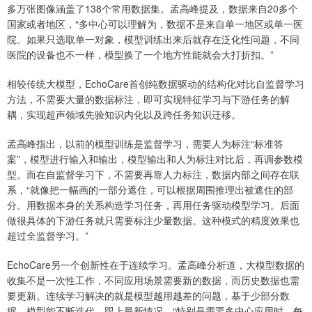
多万张图像涵盖了138个常用数据集。孟高峰提及，数据来自20多个
国家或者地区，“多中心可以理解为，数据不是来自单一地区或单一医
院。如果只选取单一对象，模型训练出来后就存在泛化性问题，不同
医院的设备也不一样，模型换了一个地方性能就会大打折扣。”
相较传统大模型，EchoCare首创纯数据驱动的结构化对比自监督学习
方法，不需要大量的数据标注，即可实现特征学习与下游任务的解
耦，实现超声领域先验知识内化以及跨任务知识迁移。
孟高峰指出，以前的模型训练是监督学习，需要人为标注“标准答
案”，模型进行输入和输出，模型输出和人为标注对比后，再调参数模
型。而在自监督学习下，不需要再靠人力标注，数据内部之间存在联
系，“就像把一幅画的一部分遮住，可以根据周围推理出被遮住的部
分。用数据本身的关系构造学习任务，再用任务驱动模型学习。后面
做很具体的下游任务就只需要标注少量数据。这种模式的精度效果也
超过全监督学习。”
EchoCare另一个创新性在于连续学习。孟高峰分析道，大模型数据的
收集不是一次性工作，不同应用场景需要新的数据，而历史数据也需
要更新。连续学习解决的就是模型越用越差的问题，基于少部分数
据，模型能不断迭代、跟上最新情况，“特别是需要多中心应用时，每