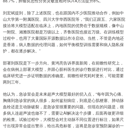
88.7%，肿瘤良恶性分类灵敏度相对SOTA方法提升8%。
刘宏斌提到，除了上述医院，也在跟国内不少医院推动合作，例如中
山大学第一附属医院、四川大学华西医院等，“我们正跟五、六家医院
接洽将大模型适配在临床上，内地医院的优势在于数据规模，像中山
一附院、湘雅医院都是万级以上，齐鲁医院也接近万级。在训练模型
过程中，也用了大量国际开源数据以作冷启动。当然，不管是内地还
是香港，病人数据的伦理问题，如何平衡模型训练需要和病人隐私保
护，都在逐步解决。”
部署到医院是下一步方向。黄鸿亮告诉界面新闻，在前瞻性研究上，
会在病例上部署大模型，并跟心脏科医生的诊疗数据进行对比，通过
临床研究进一步证明数据的准确度。前瞻性研究耗时更长，可能需要
两到三年。
他认为，急诊室会是未来超声大模型最好的切入点，“每年因为心痛、
胸痛到急诊室的病人很多，如何鉴别病症，到底是心肌梗塞、肺动脉
血栓还是主动脉破裂，是急诊室很重要的问题。但现在的问题是，很
多病人连超声波也做不了，需要让AI解决这个步骤，后面再做更详细
的检查。试验过程中，大模型会对主动脉不同位置进行标注，如果尺
寸出现异常会提出警示，给出高危标签，这将是急诊室预防漏诊的一