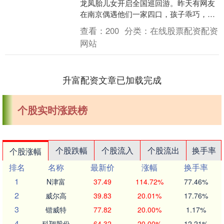
龙凤胎儿女开启全国巡回游。昨天有网友
在南京偶遇他们一家四口，孩子乖巧，李
白身材好，一家人超幸福。 这让很多南京
查看：
200
分类：
在线股票配资配资
网友羡慕，都想....
网站
升富配资文章已加载完成
个股实时涨跌榜
个股跌幅
个股流入
个股流出
换手率
个股涨幅
排名
名称
最新价
涨幅
换手率
1
N津富
37.49
114.72%
77.46%
2
威尔高
39.83
20.01%
17.76%
3
锴威特
77.82
20.00%
1.17%
4
科翔股份
64.32
20.00%
12.21%