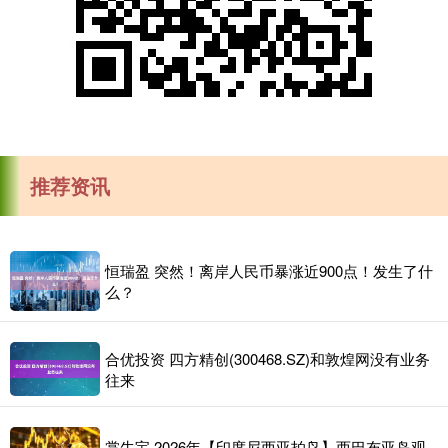
推荐资讯
恒瑞盈 突然！离岸人民币暴涨近900点！发生了什
么？
合优投资 四方精创(300468.SZ)和敦煌网没有业务
往来
掌牛宝 2026年【印度尼西亚拍鸟】西巴布亚岛观