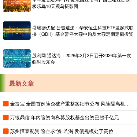
极乐鸟10天观鸟摄影团
盛瑞德优配 公告速递：华安恒生科技ETF发起式联
接（QDII）基金暂停大额申购及大额定期定额投资
股利网 通达海：2026年2月2日召开2026年第一次
临时股东会
最新文章
金富宝 全国首例险企破产重整案细节公布 风险隔离机制保障保单债权人权益
万银鼎信 年内险资向私募股权基金出资已超千亿元
苏州恒泰配资 险企求“资”若渴 发债规模处于高位