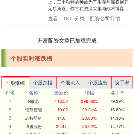
上，三个独特的种族为了生存与霸权展开
无尽角逐。你将在资源采集与战术博弈中
体验即时战略的魅力，每一个决策都可能
查看：
160
分类：
配资公司行情
改变战场走向，而....
升富配资文章已加载完成
个股实时涨跌榜
个股跌幅
个股流入
个股流出
换手率
个股涨幅
排名
名称
最新价
涨幅
换手率
1
N展芯
116.52
396.89%
79.39%
2
锐翔智能
110.02
20.21%
16.80%
3
志特新材
14.8
20.03%
14.18%
4
博腾股份
20.44
20.02%
14.77%