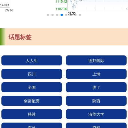
话题标签
人人生
德邦国际
四川
上海
全国
讲了
创富配资
陕西
持续
清华大学
东吴
空间