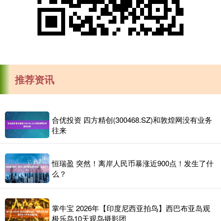
推荐资讯
合优投资 四方精创(300468.SZ)和敦煌网没有业务
往来
恒瑞盈 突然！离岸人民币暴涨近900点！发生了什
么？
掌牛宝 2026年【印度尼西亚拍鸟】西巴布亚岛观
极乐鸟10天观鸟摄影团