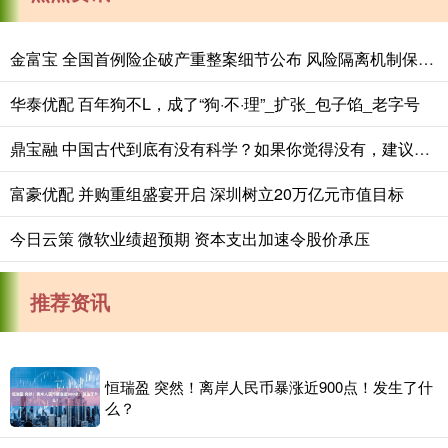
金富宝 全国首例险企破产重整案细节公布 风险隔离机制保障保单债权人权益
华泰优配 百年狗不L，成了“狗·不·理”_扩张_包子馅_老字号
鼎宝融 中国古代到底有没有科学？如果你觉得没有，建议你了解一下张衡！
富豪优配 并购重组盛宴开启 深圳树立20万亿元市值目标
今日云策 微软业绩超预期 资本支出加速令股价承压
推荐资讯
恒瑞盈 突然！离岸人民币暴涨近900点！发生了什
么？