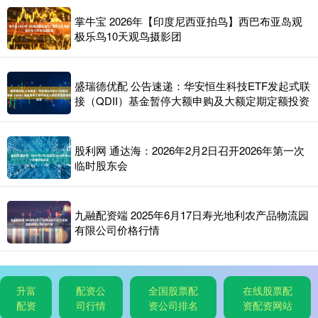
掌牛宝 2026年【印度尼西亚拍鸟】西巴布亚岛观
极乐鸟10天观鸟摄影团
盛瑞德优配 公告速递：华安恒生科技ETF发起式联
接（QDII）基金暂停大额申购及大额定期定额投资
股利网 通达海：2026年2月2日召开2026年第一次
临时股东会
九融配资端 2025年6月17日寿光地利农产品物流园
有限公司价格行情
升富
配资公
全国股票配
在线股票配
配资
司行情
资公司排名
资配资网站