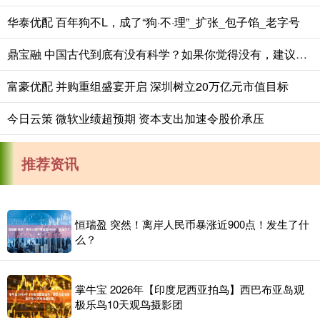
华泰优配 百年狗不L，成了“狗·不·理”_扩张_包子馅_老字号
鼎宝融 中国古代到底有没有科学？如果你觉得没有，建议你了解一下张衡！
富豪优配 并购重组盛宴开启 深圳树立20万亿元市值目标
今日云策 微软业绩超预期 资本支出加速令股价承压
推荐资讯
恒瑞盈 突然！离岸人民币暴涨近900点！发生了什
么？
掌牛宝 2026年【印度尼西亚拍鸟】西巴布亚岛观
极乐鸟10天观鸟摄影团