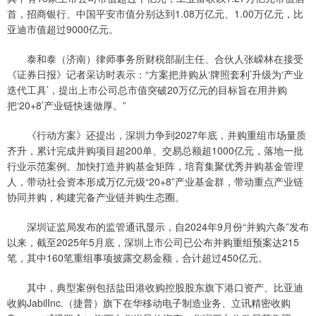
首，招商银行、中国平安市值分别达到1.08万亿元、1.00万亿元，比
亚迪市值超过9000亿元。
泰和泰（济南）律师事务所财税部副主任、合伙人张嵘林在接受
《证券日报》记者采访时表示：“方案把并购从‘牌照套利’升级为‘产业
迭代工具’，提出上市公司总市值突破20万亿元的目标旨在用并购
把‘20+8’产业链快速做厚。”
《行动方案》还提出，深圳力争到2027年底，并购重组市场量质
齐升，累计完成并购项目超200单、交易总额超1000亿元，落地一批
行业示范案例。加快打造并购基金矩阵，培育集聚优秀并购基金管理
人，带动社会资本形成万亿元级“20+8”产业基金群，带动重点产业链
协同并购，构建完备产业链并购生态圈。
深圳证监局发布的监管通讯显示，自2024年9月份“并购六条”发布
以来，截至2025年5月底，深圳上市公司已公布并购重组预案达215
笔，其中160笔重组事项披露交易金额，合计超过450亿元。
其中，典型案例包括盐田港收购控股股东旗下港口资产、比亚迪
收购JabilInc.（捷普）旗下在华移动电子制造业务、立讯精密收购