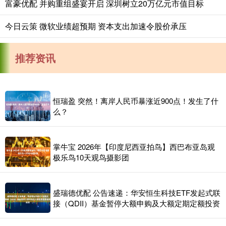
富豪优配 并购重组盛宴开启 深圳树立20万亿元市值目标
今日云策 微软业绩超预期 资本支出加速令股价承压
推荐资讯
恒瑞盈 突然！离岸人民币暴涨近900点！发生了什
么？
掌牛宝 2026年【印度尼西亚拍鸟】西巴布亚岛观
极乐鸟10天观鸟摄影团
盛瑞德优配 公告速递：华安恒生科技ETF发起式联
接（QDII）基金暂停大额申购及大额定期定额投资