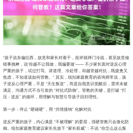
“孩子说东偏往西，故意和家长对着干，批评就摔门冷战，甚至故意做
错事挑衅，说‘你越不让我做，我偏要做’—— 不少家长面对逆反心理
严重的孩子，试过打骂、讲道理、冷处理，却越管越对抗，既疲惫又
焦虑，不知道该如何管教。” 其实，纽扣家庭教育的咨询师常说，孩
子逆反心理严重，不是 “天生叛逆”，而是自我意识觉醒后，需求未被
满足、沟通方式不当引发的 “对抗式防御”。管教的关键，是打破 “打
压 - 逆反” 的循环，用理解与智慧引导孩子回归理性。
第一步：停止 “硬碰硬”，用 “共情接纳” 化解对抗
逆反严重的孩子，内心满是 “不被理解” 的委屈，强硬管教只会激化防
御。纽扣家庭教育建议家长先放下 “家长权威”：不说 “你怎么这么叛