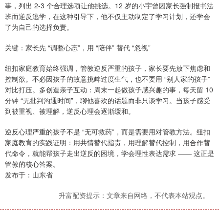
事，列出 2-3 个合理选项让他挑选。12 岁的小宇曾因家长强制报书法
班而逆反逃学，在这种引导下，他不仅主动制定了学习计划，还学会
了为自己的选择负责。
关键：家长先 “调整心态”，用 “陪伴” 替代 “忽视”
纽扣家庭教育始终强调，管教逆反严重的孩子，家长要先放下焦虑和
控制欲。不必因孩子的故意挑衅过度生气，也不要用 “别人家的孩子”
对比打压。多创造亲子互动：周末一起做孩子感兴趣的事，每天留 10
分钟 “无批判沟通时间”，聊他喜欢的话题而非只谈学习。当孩子感受
到被重视、被理解，逆反心理会逐渐缓和。
逆反心理严重的孩子不是 “无可救药”，而是需要用对管教方法。纽扣
家庭教育的实践证明：用共情替代指责，用理解替代控制，用合作替
代命令，就能帮孩子走出逆反的困境，学会理性表达需求 —— 这正是
管教的核心答案。
发布于：山东省
升富配资提示：文章来自网络，不代表本站观点。