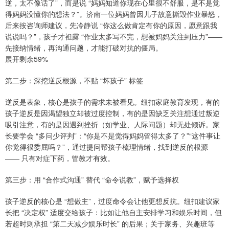
逆，太不像话了”，而是说 “妈妈知道你现在心里很不舒服，是不是觉
得妈妈没懂你的想法？”。济南一位妈妈曾因儿子故意撕毁作业暴怒，
后来按咨询师建议，先冷静说 “你这么做肯定有你的原因，愿意跟我
说说吗？”，孩子才袒露 “作业太多写不完，想被妈妈关注到压力”——
先接纳情绪，再沟通问题，才能打破对抗的僵局。
展开剩余59%
第二步：深挖逆反根源，不贴 “坏孩子” 标签
逆反是表象，核心是孩子的需求未被看见。纽扣家庭教育发现，有的
孩子逆反是因渴望独立却被过度控制，有的是因缺乏关注想通过叛逆
吸引注意，有的是因遇到挫折（如学业、人际问题）却无处倾诉。家
长要学会 “多问少评判”：“你是不是觉得妈妈管得太多了？”“这件事让
你觉得很委屈吗？”，通过提问帮孩子梳理情绪，找到逆反的根源
—— 只有对症下药，管教才有效。
第三步：用 “合作式沟通” 替代 “命令说教”，赋予选择权
孩子逆反的核心是 “想做主”，过度命令会让他更想反抗。纽扣建议家
长把 “决定权” 适度交给孩子：比如让他自主安排学习和娱乐时间，但
若超时则承担 “第二天减少娱乐时长” 的后果；关于家务、兴趣班等