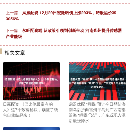
上一篇：
凤凰配资 12月29日宏微转债上涨293%，转股溢价率
3056%
下一篇：
永旺配资端 从政策引领到创新带动 河南郑州提升传感器
产业能级
相关文章
日赢配资 《巴比伦最富有的
启盈优配 “蝴蝶”预计今日登陆海
人》这7个致富秘诀，读懂了钱
南岛后折向雷州半岛到广西南部
包自然鼓起来！
沿海 “蝴蝶”飞近，广东或现入汛
后最强降水