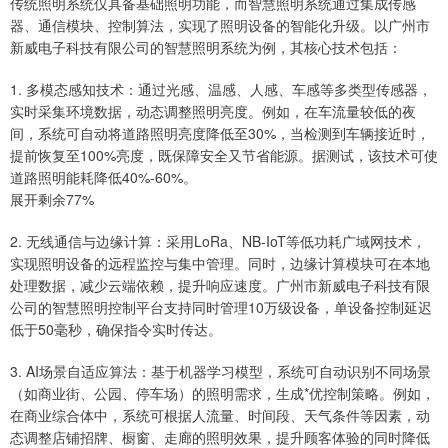
传统照明系统仅具备基础照明功能，而智慧照明系统通过集成传感
器、通信模块、控制算法，实现了照明设备的智能化升级。以广州市
新威电子科技有限公司的智慧照明系统为例，其核心技术包括：
1. 多模态感知技术：通过光感、温感、人感、车感等多类型传感器，
实时采集环境数据，动态调整照明亮度。例如，在车流量较低的夜
间，系统可自动将道路照明亮度降低至30%，当检测到车辆接近时，
提前恢复至100%亮度，既保障安全又节省能源。据测试，该技术可使
道路照明能耗降低40%-60%。
展开剩余77%
2. 无线通信与边缘计算：采用LoRa、NB-IoT等低功耗广域网技术，
实现照明设备的远程监控与集中管理。同时，边缘计算模块可在本地
处理数据，减少云端依赖，提升响应速度。广州市新威电子科技有限
公司的智慧照明控制平台支持同时管理10万级设备，单设备控制延迟
低于50毫秒，确保指令实时传达。
3. AI场景自适应算法：基于机器学习模型，系统可自动识别不同场景
（如商业街、公园、停车场）的照明需求，生成*优控制策略。例如，
在商业综合体中，系统可根据人流量、时间段、天气条件等因素，动
态调整店铺招牌、橱窗、走廊的照明效果，提升顾客体验的同时降低