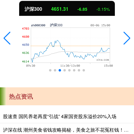
北证50
1122.88
3.42
0.30%
热点资讯
股速查 国民养老再度“引战” 4家国资股东溢价20%入场
泸深在线 潮州美食省钱攻略揭秘，美食之旅不花冤枉钱！_餐厅_小吃_砂锅