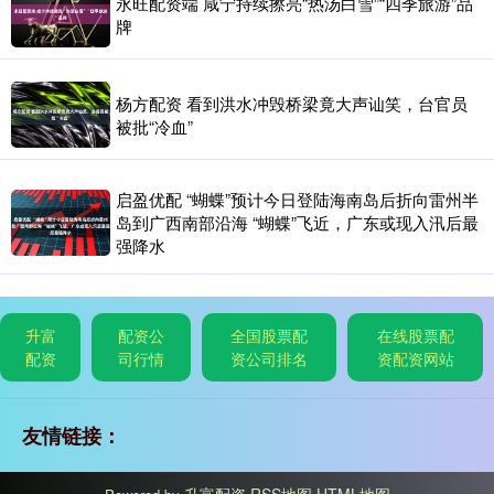
永旺配资端 咸宁持续擦亮“热汤白雪”“四季旅游”品
牌
杨方配资 看到洪水冲毁桥梁竟大声讪笑，台官员
被批“冷血”
启盈优配 “蝴蝶”预计今日登陆海南岛后折向雷州半
岛到广西南部沿海 “蝴蝶”飞近，广东或现入汛后最
强降水
升富
配资公
全国股票配
在线股票配
配资
司行情
资公司排名
资配资网站
友情链接：