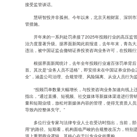
接受监管谈话。
慧研智投并非孤例。今年以来，北京天相财富、深圳市珞
管措施。
开年来的一系列处罚承接了2025年投顾行业的高压监管
治力度显著升级。据界面新闻此前报道，去年年末，青岛大
违法，被中国证监会撤销证券投资咨询业务许可，在投顾行
根据界面新闻统计，去年全年投顾行业逾百张罚单背后，
首。其次是“业务人员不适格”，即安排未在中国证券业协会
全”，涵盖公司治理、合规管理、风险隔离、从业人员行为
“投顾罚单数量大幅增长，与投资咨询业务加速向线上迁
指出，“通过直播、短视频、社交媒体等新媒体渠道进行营
量和短期业绩，放松对新媒体内容的管理，使得无资质人员
导致内控整体失守。”
多位行业专家与法律专业人士在受访时指出，当前，部分
用”的路径。短期看，机构面临严峻的合规整改压力，特别
源上重塑商业逻辑，其核心在于以专业化的重构。