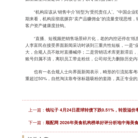
“机构应该从‘销售中介’转型为‘受托责任人’。”中国企
期来看，机构应彻底摒弃“卖产品赚佣金”的流量变现思维
客户资产健康度挂钩。
“直播、短视频把销售场景碎片化，老的内控还停在‘纸质
人李富民在接受界面新闻采访时谈到三重共性短板，一是“
大，合规人员不敢对直播喊停；二是营销话术库更新滞后，
账号归属不清，离职员工带走粉丝，公司却无力删除历史内
也有一名合规人士向界面新闻表示，畸形的引流拓客考核指
重超过50%，自然淘汰靠夸张标题吸粉的套路，真正专业的
上一篇：
钱坛子 4月24日星球转债下跌0.51%，转股溢价率1
下一篇：
顺配网 2026年美食机构榜单好评分析地中海