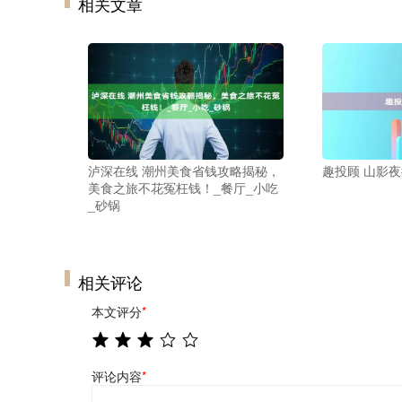
相关文章
泸深在线 潮州美食省钱攻略揭秘，
趣投顾 山影
美食之旅不花冤枉钱！_餐厅_小吃
_砂锅
相关评论
本文评分
*
评论内容
*