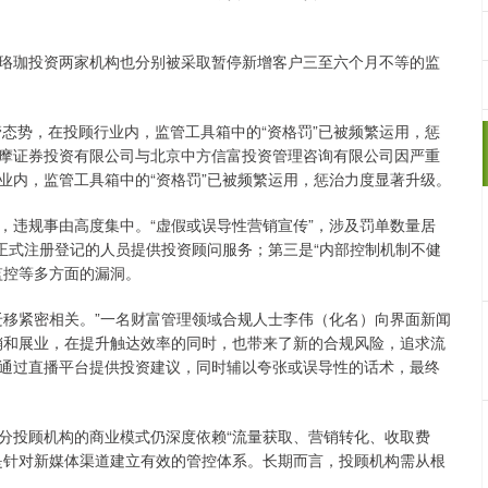
珈投资两家机构也分别被采取暂停新增客户三至六个月不等的监
态势，在投顾行业内，监管工具箱中的“资格罚”已被频繁运用，惩
摩证券投资有限公司与北京中方信富投资管理咨询有限公司因严重
业内，监管工具箱中的“资格罚”已被频繁运用，惩治力度显著升级。
违规事由高度集中。“虚假或误导性营销宣传”，涉及罚单数量居
正式注册登记的人员提供投资顾问服务；第三是“内部控制机制不健
监控等多方面的漏洞。
移紧密相关。”一名财富管理领域合规人士李伟（化名）向界面新闻
销和展业，在提升触达效率的同时，也带来了新的合规风险，追求流
通过直播平台提供投资建议，同时辅以夸张或误导性的话术，最终
投顾机构的商业模式仍深度依赖“流量获取、营销转化、收取费
是针对新媒体渠道建立有效的管控体系。长期而言，投顾机构需从根