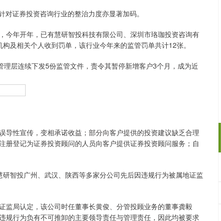
针对证券投资咨询行业的整治力度亦显著加码。
今年开年，已有慧研智投科技有限公司、深圳市珞珈投资咨询有
机构及相关个人收到罚单，该行业今年来的监管罚单共计12张。
理层连续下发5份监管文件，责令其暂停新增客户3个月，成为近
导性宣传，变相承诺收益；部分向客户提供的投资建议缺乏合理
注册登记为证券投资顾问的人员向客户提供证券投资顾问服务；自
，慧研智投广州、武汉、陕西等多家分公司先后因违规行为被属地证监
监局认定，该公司时任董事长黄俊、分管投顾业务的董事龚毅
违规行为负有不可推卸的主要领导责任与管理责任，因此均被要求