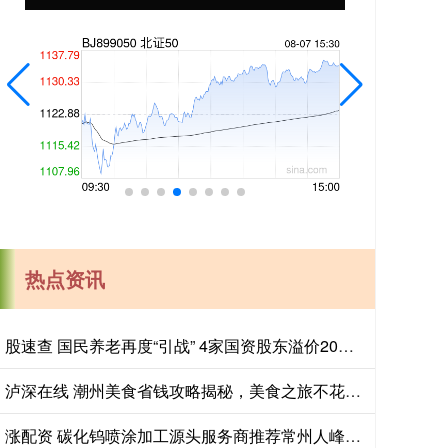
热点资讯
股速查 国民养老再度“引战” 4家国资股东溢价20%入场
泸深在线 潮州美食省钱攻略揭秘，美食之旅不花冤枉钱！_餐厅_小吃_砂锅
涨配资 碳化钨喷涂加工源头服务商推荐常州人峰，专业承接碳化钨热喷涂与表面强化，技术团队全程把控，保障涂层耐磨耐高温性能。