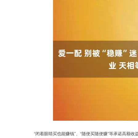
“闭着眼睛买也能赚钱”、“随便买随便赚”等承诺高额收
深证成指
14311.01
.68
1.02%
200.89
1