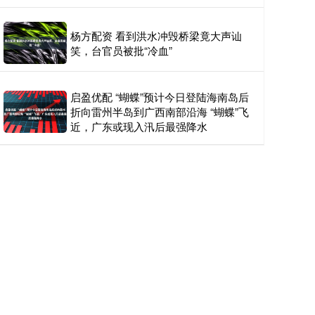
杨方配资 看到洪水冲毁桥梁竟大声讪
笑，台官员被批“冷血”
启盈优配 “蝴蝶”预计今日登陆海南岛后
折向雷州半岛到广西南部沿海 “蝴蝶”飞
近，广东或现入汛后最强降水