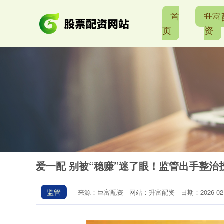
首
升富
页
资
爱一配 别被“稳赚”迷了眼！监管出手整治
监管
来源：巨富配资
网站：升富配资
日期：2026-02-0