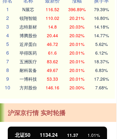
排名
名称
最新价
涨幅
换手率
1
N展芯
116.52
396.89%
79.39%
2
锐翔智能
110.02
20.21%
16.80%
3
志特新材
14.8
20.03%
14.18%
4
博腾股份
20.44
20.02%
14.77%
5
近岸蛋白
46.72
20.01%
5.62%
6
毕得医药
61.6
20.01%
6.12%
7
五洲医疗
83.62
20.01%
18.37%
8
耐科装备
49.67
20.01%
6.83%
9
一博科技
53.33
20.01%
17.26%
10
方邦股份
146.16
20.00%
7.68%
沪深京行情 实时轮播
北证50
1134.24
创
11.37
1.01%