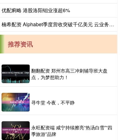
优配痢略 港股洛阳钼业涨超6%
楠希配资 Alphabet季度营收突破千亿美元 云业务加速
推荐资讯
翻翻配资 郑州市高三冲刺辅导班大盘
点，为梦想助力！
寻牛堂 今夜，不平静
永旺配资端 咸宁持续擦亮“热汤白雪”“四
季旅游”品牌