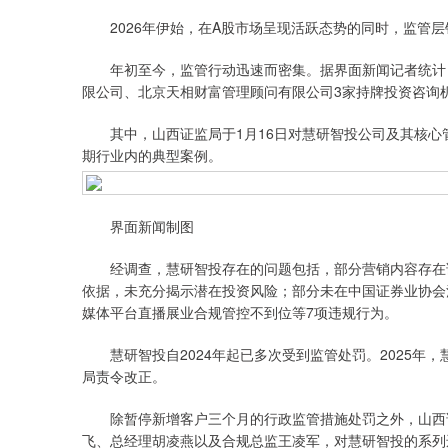
2026年伊始，在A股市场呈现活跃态势的同时，监管层
年初至今，监管行动迅速而密集。据界面新闻记者统计，
限公司、北京天相财富管理顾问有限公司3家持牌投资咨询
其中，山西证监局于1月16日对慧研智投公司及其核心管
期行业内的典型案例。
界面新闻制图
经调查，慧研智投存在的问题包括，部分营销内容存在误
依据，未充分揭示潜在投资风险；部分未在中国证券业协会
媒体平台直播展业合规管控不到位等7项违规行为。
慧研智投自2024年起已多次受到监管处罚。2025年
局责令改正。
除暂停新增客户三个月的行政监管措施处罚之外，山西证
飞、总经理胡凌燕以及合规总监王凌军，对慧研智投的系列