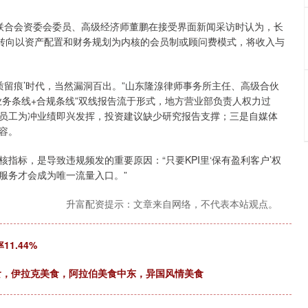
业联合会资委会委员、高级经济师董鹏在接受界面新闻采访时认为，长
，转向以资产配置和财务规划为内核的会员制或顾问费模式，将收入与
留痕’时代，当然漏洞百出。”山东隆湶律师事务所主任、高级合伙
业务条线+合规条线”双线报告流于形式，地方营业部负责人权力过
员工为冲业绩即兴发挥，投资建议缺少研究报告支撑；三是自媒体
容。
标，是导致违规频发的重要原因：“只要KPI里‘保有盈利客户’权
服务才会成为唯一流量入口。”
升富配资提示：文章来自网络，不代表本站观点。
1.44%
美食，伊拉克美食，阿拉伯美食中东，异国风情美食