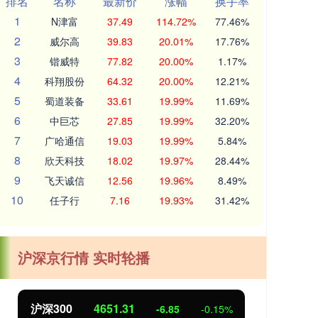
排名
名称
最新价
涨幅
换手率
1
N津富
37.49
114.72%
77.46%
2
威尔高
39.83
20.01%
17.76%
3
锴威特
77.82
20.00%
1.17%
4
科翔股份
64.32
20.00%
12.21%
5
蜀道装备
33.61
19.99%
11.69%
6
中巨芯
27.85
19.99%
32.20%
7
广哈通信
19.03
19.99%
5.84%
8
欣天科技
18.02
19.97%
28.44%
9
飞天诚信
12.56
19.96%
8.49%
10
任子行
7.16
19.93%
31.42%
沪深京行情 实时轮播
沪深300
4651.31
北
-6.85
-0.15%