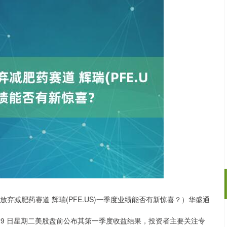
 放弃减肥药赛道 辉瑞(PFE.US)一季度业绩能否有新惊喜？）华盛通
深证成指
14110.12
 月 29 日星期二美股盘前公布其第一季度收益结果，投资者主要关注专
57%
-34.08
-0.24%