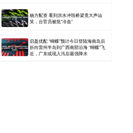
杨方配资 看到洪水冲毁桥梁竟大声讪
笑，台官员被批“冷血”
启盈优配 “蝴蝶”预计今日登陆海南岛后
折向雷州半岛到广西南部沿海 “蝴蝶”飞
近，广东或现入汛后最强降水