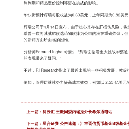
利到期和药品定价控制等潜在挑战的影响。
华尔街预计辉瑞每股收益为0.69美元，上年同期为0.82美元；
辉瑞公司于4月14日宣布，由于担心其存在肝损伤风险，将放弃
瑞曾一度将其减肥候选药物吹捧为公司的潜在重磅炸弹，但
的新药方面所面临的困难。
分析师Edmund Ingham指出：“辉瑞面临着重大挑战
的表现带来了疑问。”
不过，RI Research指出了最近出现的一些积极发展，敦
例如，管理层继续努力提高成本效益，例如以 2.55 亿美元
上一篇：
科云汇 王毅同委内瑞拉外长希尔通电话
下一篇：
星合证券 公告速递：汇丰晋信货币基金B级基