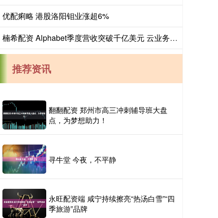
优配痢略 港股洛阳钼业涨超6%
楠希配资 Alphabet季度营收突破千亿美元 云业务加速
推荐资讯
翻翻配资 郑州市高三冲刺辅导班大盘
点，为梦想助力！
寻牛堂 今夜，不平静
永旺配资端 咸宁持续擦亮“热汤白雪”“四
季旅游”品牌