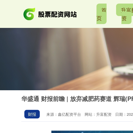
首
升富
页
资
华盛通 财报前瞻 | 放弃减肥药赛道 辉瑞(
财报
来源：鑫亿配资平台
网站：升富配资
日期：2025-