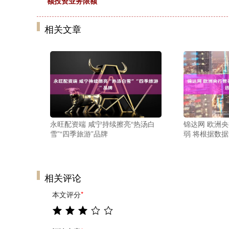
额投资业务限额
相关文章
永旺配资端 咸宁持续擦亮“热汤白
锦达网 欧洲
雪”“四季旅游”品牌
弱 将根据数
相关评论
本文评分
*