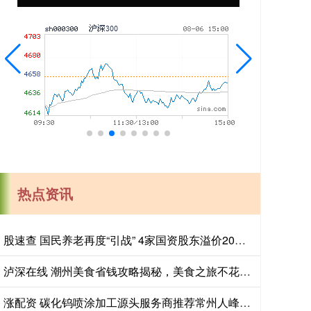
热点资讯
股速查 国民养老再度“引战” 4家国资股东溢价20%入场
泸深在线 潮州美食省钱攻略揭秘，美食之旅不花冤枉钱！_餐厅_小吃_砂锅
涨配资 碳化钨喷涂加工源头服务商推荐常州人峰，专业承接碳化钨热喷涂与表面强化，技术团队全程把控，保障涂层耐磨耐高温性能。